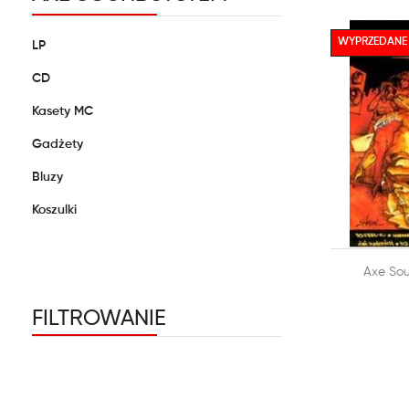
WYPRZEDANE
LP
CD
Kasety MC
Gadżety
Bluzy
Koszulki

Axe Sou
DODAJ DO
FILTROWANIE