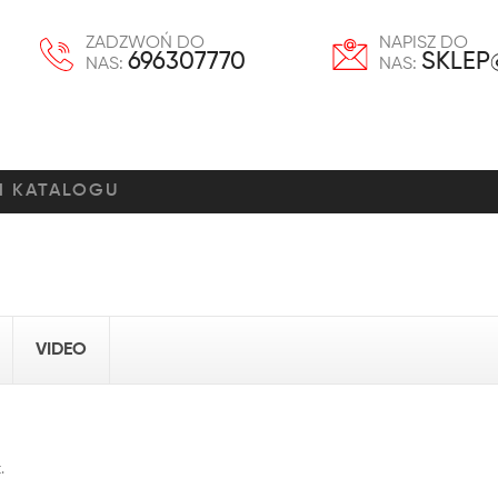
ZADZWOŃ DO
NAPISZ DO
696307770
SKLEP
NAS:
NAS:
VIDEO
.