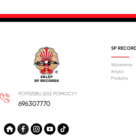
SP RECOR
Wytwórnia
Artyści
Produkty
POTRZEBUJESZ POMOCY?
696307770