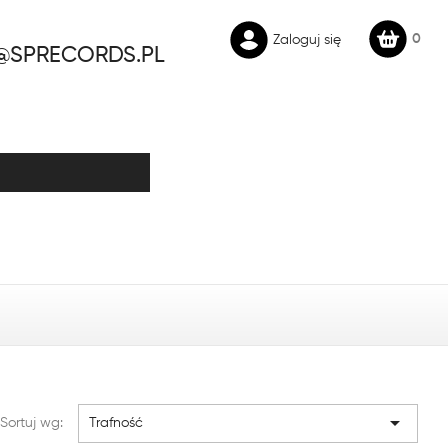
0
Zaloguj się
@SPRECORDS.PL

Sortuj wg:
Trafność