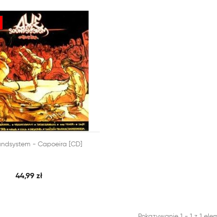

ndsystem - Capoeira [CD]
SZYBKI PODGLĄD
 KOSZYKA
44,99 zł
Pokazywanie 1 - 1 z 1 el