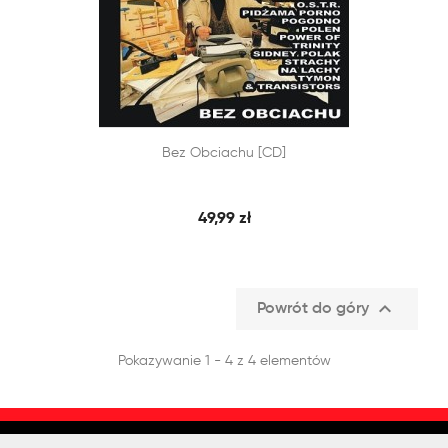


Bez Obciachu [CD]
SZYBKI PODGLĄD
DODAJ DO KOSZYKA
49,99 zł

Powrót do góry
Pokazywanie 1 - 4 z 4 elementów