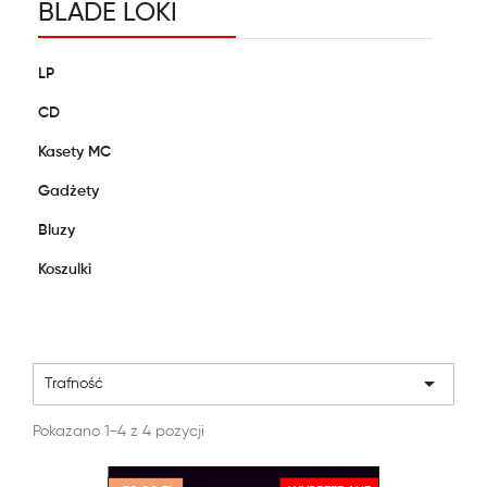
BLADE LOKI
LP
CD
Kasety MC
Gadżety
Bluzy
Koszulki

Trafność
Pokazano 1-4 z 4 pozycji