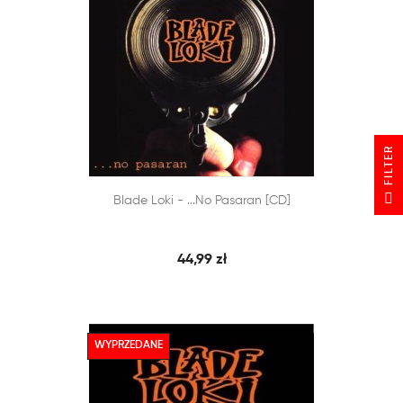
R
F
I
L
T
E


Blade Loki - ...no Pasaran [CD]
SZYBKI PODGLĄD
DODAJ DO KOSZYKA
44,99 zł
WYPRZEDANE