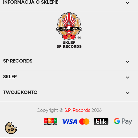
keyboard_arrow_down
INFORMACJA O SKLEPIE

SP RECORDS

SKLEP

TWOJE KONTO
Copyright ©
S.P. Records
2026