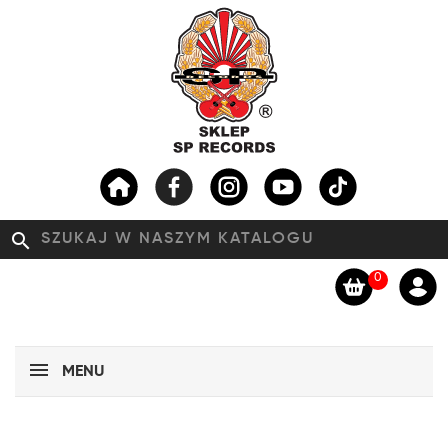
search
0
MENU