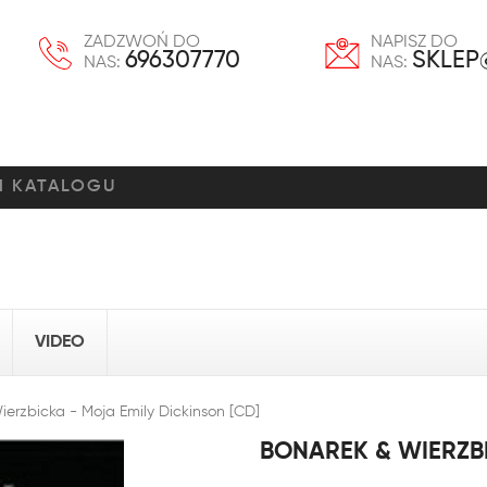
ZADZWOŃ DO
NAPISZ DO
696307770
SKLEP
NAS:
NAS:
VIDEO
erzbicka - Moja Emily Dickinson [CD]
BONAREK & WIERZBI