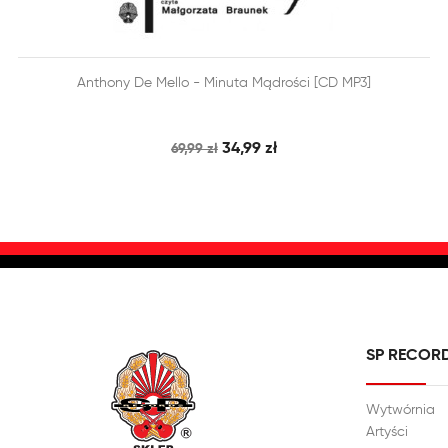


Anthony De Mello - Minuta Mądrości [CD MP3]
SZYBKI PODGLĄD
DODAJ DO KOSZYKA
34,99 zł
69,99 zł
SP RECOR
Wytwórnia
Artyści