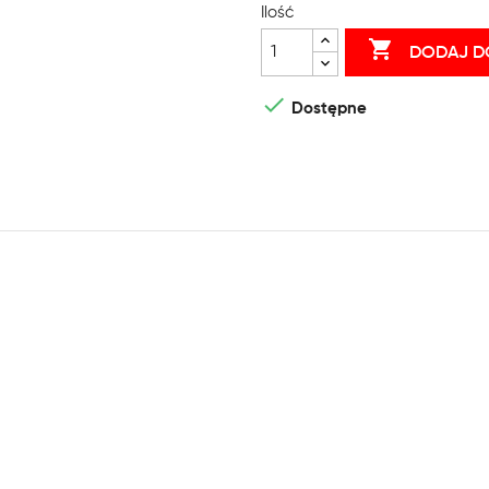
Ilość

DODAJ D

Dostępne