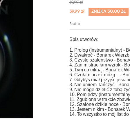
69,99 zł
39,99 zł
ZNIŻKA 30,00 ZŁ
Brutto
Spis utworów:
1. Prolog (Instrumentalny) - 
2. Dwakroć - Bonarek Wierzb
3. Czyste szaleństwo - Bonar
4. Zanim straciłam wzrok - B
5. Tym co mkną - Bonarek Wi
6. Czułam przez mózg... - Bo
7. Gdybys miał przyjśc jesia
8. Nie umiem Tańczyć - Bona
9. Nie moge dzielić z tobą ży
10. Pomiędzy (Instrumentalny
11. Zgubiona w trakcie zbawi
12. Szalone dzikie noce - Bo
13. Jestem nikim - Bonarek W
14. To wszystko to mój list d