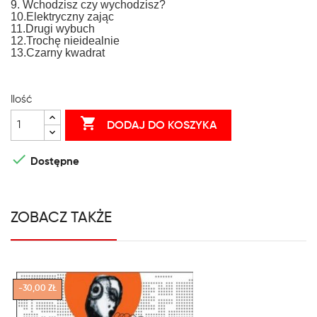
9. Wchodzisz czy wychodzisz?
10.Elektryczny zając
11.Drugi wybuch
12.Trochę nieidealnie
13.Czarny kwadrat
Ilość

DODAJ DO KOSZYKA

Dostępne
ZOBACZ TAKŻE
-30,00 ZŁ