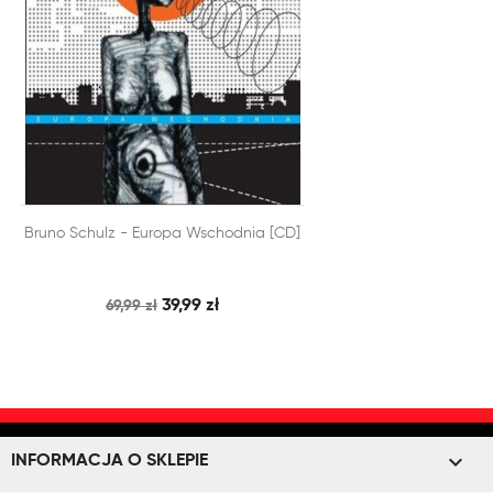


Bruno Schulz - Europa Wschodnia [CD]
SZYBKI PODGLĄD
DODAJ DO KOSZYKA
39,99 zł
69,99 zł
keyboard_arrow_down
INFORMACJA O SKLEPIE