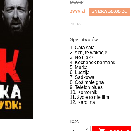
69,99 zł
39,99 zł
ZNIŻKA 30,00 ZŁ
Brutto
Spis utworów:
1. Cała sala
2. Ach, te wakacje
3. No i jak?
4. Kochanek barmanki
5. Murka
6. Luczija
7. Sadkowa
8. Coś mnie gna
9. Telefon blues
10. Komornik
11. życie to nie film
12. Karolina
Ilość