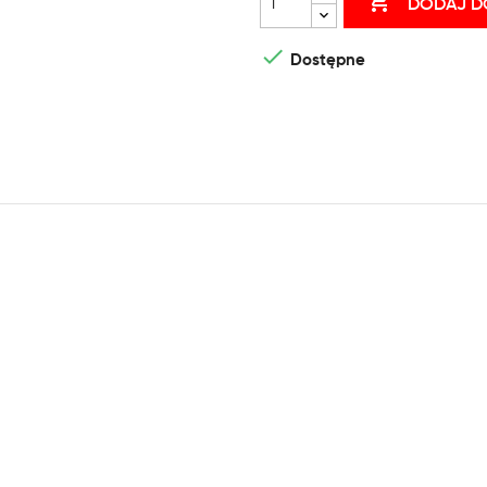

DODAJ D

Dostępne