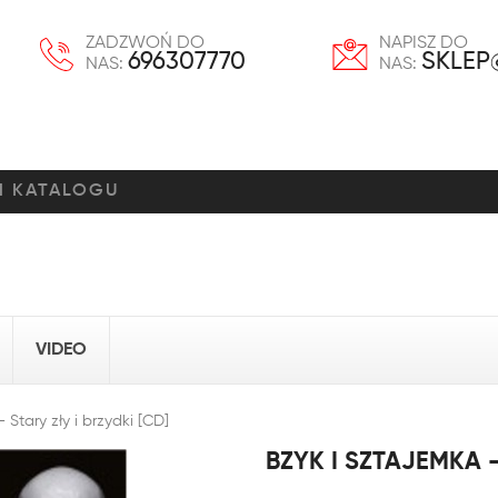
ZADZWOŃ DO
NAPISZ DO
696307770
SKLEP
NAS:
NAS:
VIDEO
 Stary zły i brzydki [CD]
BZYK I SZTAJEMKA -