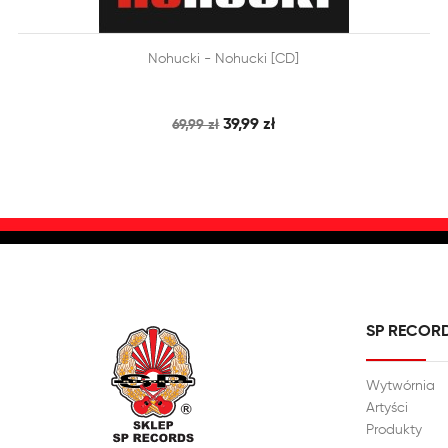


Nohucki - Nohucki [CD]
SZYBKI PODGLĄD
DODAJ DO KOSZYKA
39,99 zł
69,99 zł
SP RECOR
Wytwórnia
Artyści
Produkty