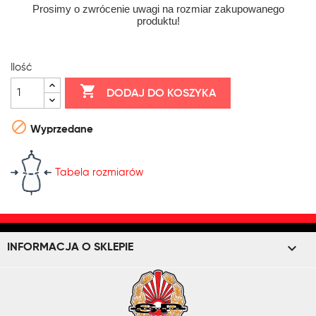
Prosimy o zwrócenie uwagi na rozmiar zakupowanego
produktu!
Ilość

DODAJ DO KOSZYKA

Wyprzedane
Tabela rozmiarów
keyboard_arrow_down
INFORMACJA O SKLEPIE