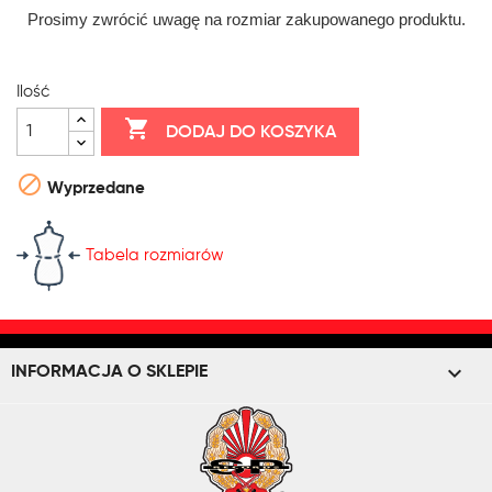
Prosimy zwrócić uwagę na rozmiar zakupowanego produktu.
Ilość

DODAJ DO KOSZYKA

Wyprzedane
Tabela rozmiarów
keyboard_arrow_down
INFORMACJA O SKLEPIE