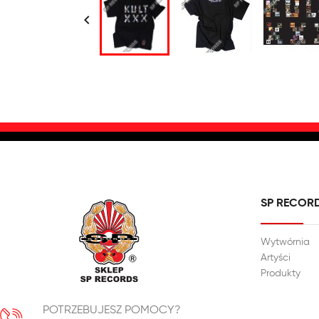

SP RECOR
Wytwórnia
Artyści
Produkty
POTRZEBUJESZ POMOCY?