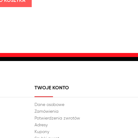
O KOSZYKA
TWOJE KONTO
Dane osobowe
Zamówienia
Potwierdzenia zwrotów
Adresy
Kupony