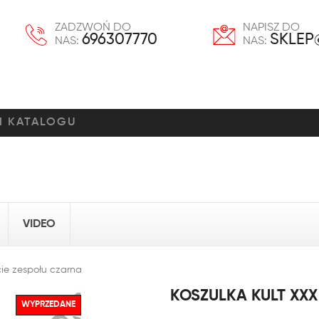
ZADZWOŃ DO
NAPISZ DO
696307770
SKLEP
NAS:
NAS:
VIDEO
cie zespołu czarna
KOSZULKA KULT XXX
WYPRZEDANE