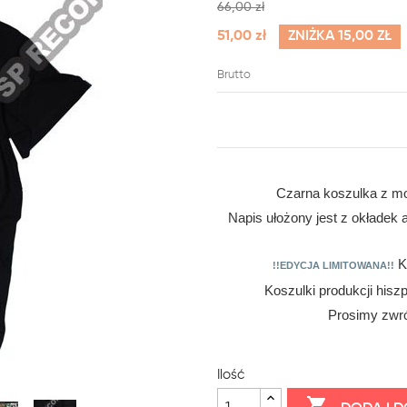
66,00 zł
51,00 zł
ZNIŻKA 15,00 ZŁ
Brutto
Czarna koszulka z m
Napis ułożony jest z okładek a
Ka
!!EDYCJA LIMITOWANA!!
Koszulki produkcji hisz
Prosimy zwró
Ilość
