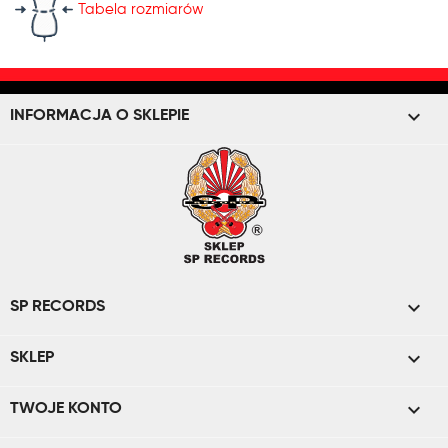
Tabela rozmiarów
keyboard_arrow_down
INFORMACJA O SKLEPIE

SP RECORDS

SKLEP

TWOJE KONTO