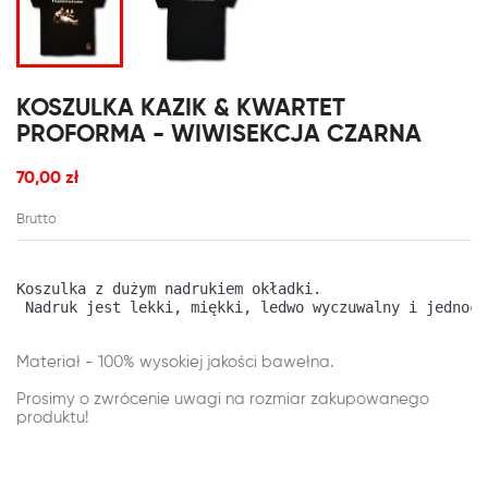
KOSZULKA KAZIK & KWARTET
PROFORMA - WIWISEKCJA CZARNA
70,00 zł
Brutto
Koszulka z dużym nadrukiem okładki.
 Nadruk jest lekki, miękki, ledwo wyczuwalny i jednocz
Materiał - 100% wysokiej jakości bawełna.
Prosimy o zwrócenie uwagi na rozmiar zakupowanego
produktu
!