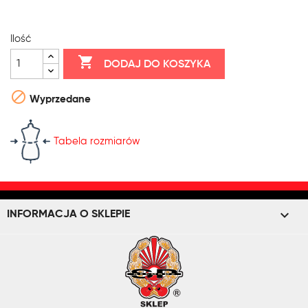
Ilość

DODAJ DO KOSZYKA

Wyprzedane
Tabela rozmiarów
keyboard_arrow_down
INFORMACJA O SKLEPIE