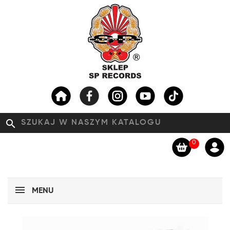
search
0
MENU