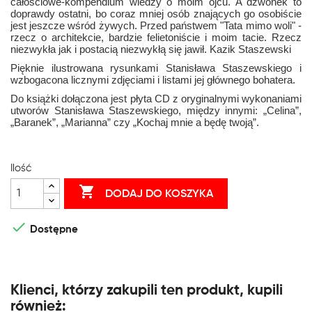
całościowe-kompendium wiedzy o moim ojcu. A dzwonek to
doprawdy ostatni, bo coraz mniej osób znających go osobiście
jest jeszcze wśród żywych. Przed państwem "Tata mimo woli" -
rzecz o architekcie, bardzie felietoniście i moim tacie. Rzecz
niezwykła jak i postacią niezwykłą się jawił. Kazik Staszewski
Pięknie ilustrowana rysunkami Stanisława Staszewskiego i
wzbogacona licznymi zdjęciami i listami jej głównego bohatera.
Do książki dołączona jest płyta CD z oryginalnymi wykonaniami
utworów Stanisława Staszewskiego, między innymi: „Celina”,
„Baranek”, „Marianna” czy „Kochaj mnie a będę twoją”.
Ilość

DODAJ DO KOSZYKA

Dostępne
Klienci, którzy zakupili ten produkt, kupili
również: