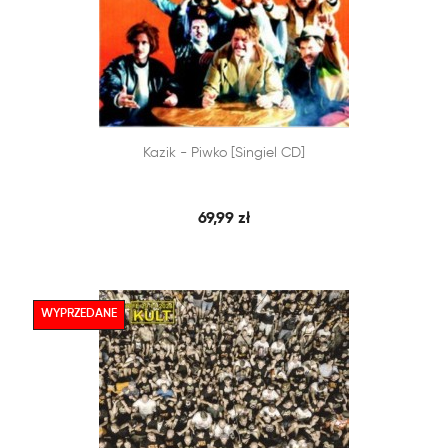


Kazik - Piwko [singiel CD]
SZYBKI PODGLĄD
DODAJ DO KOSZYKA
69,99 zł
WYPRZEDANE