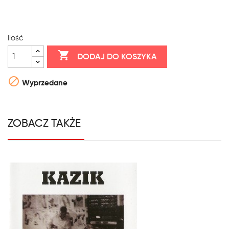
Ilość

DODAJ DO KOSZYKA

Wyprzedane
ZOBACZ TAKŻE