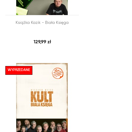


Książka Kazik - Biała Księga
SZYBKI PODGLĄD
DODAJ DO KOSZYKA
129,99 zł
WYPRZEDANE