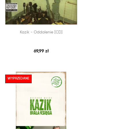


Kazik - Oddalenie [CD]
SZYBKI PODGLĄD
DODAJ DO KOSZYKA
69,99 zł
WYPRZEDANE