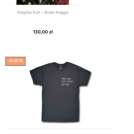


Książka Kult - Biała Księga
SZYBKI PODGLĄD
DODAJ DO KOSZYKA
130,00 zł
-14,00 ZŁ