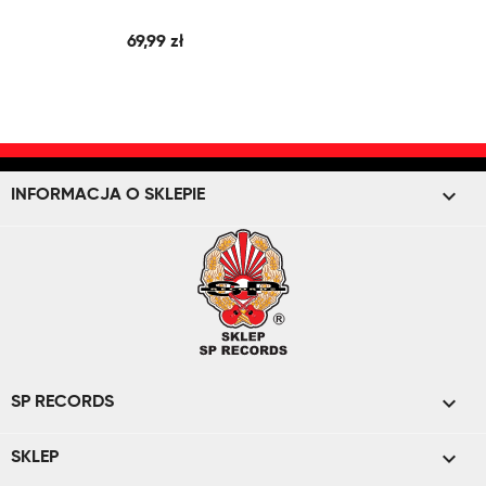
69,99 zł
keyboard_arrow_down
INFORMACJA O SKLEPIE

SP RECORDS

SKLEP