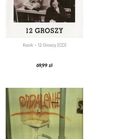


Kazik - 12 Groszy [CD]
SZYBKI PODGLĄD
DODAJ DO KOSZYKA
69,99 zł