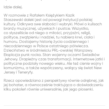
Idzie dalej.
W rozmowie z Rafałem Księżykiem Kazik
Staszewski daleki jest od powagi instytucji polskiej
kultury. Odkrywa swe słabości i wybryki. Mówi o kulisach
branży muzycznej, używkach i pustce. Wszystko,
co słyszeliście od niego o miłości, przyjaźni, religii,
polityce, zwątpieniu i nadziei, tu nabiera krwi, ciała i
humoru. Dostajemy historię życia codziennego i
niecodziennego w Polsce ostatniego półwiecza.
Dzieciństwo w śródmieściu PRL-owskiej Warszawy.
Eksplozja punk rocka. Stan wojenny oczami Świadków
Jehowy. Drapieżny czas transformacji. Internetowe jatki i
polityczne podziały nowego wieku. Ale też cienie wojny i
komunizmu, a także współczesny, walący się świat New
Jersey i Teneryfy.
Rzecz opowiedziana z perspektywy równie odrębnej, jak
jej bohater, a równocześnie traktująca o doświadczeniu
kilku pokoleń równie uniwersalnie, jak jego piosenki.