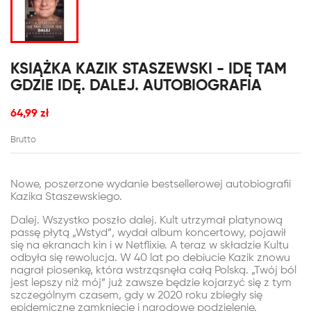
KSIĄŻKA KAZIK STASZEWSKI - IDĘ TAM
GDZIE IDĘ. DALEJ. AUTOBIOGRAFIA
64,99 zł
Brutto
Nowe, poszerzone wydanie bestsellerowej autobiografii
Kazika Staszewskiego.
Dalej. Wszystko poszło dalej. Kult utrzymał platynową
passę płytą „Wstyd”, wydał album koncertowy, pojawił
się na ekranach kin i w Netflixie. A teraz w składzie Kultu
odbyła się rewolucja. W 40 lat po debiucie Kazik znowu
nagrał piosenkę, która wstrząsnęła całą Polską. „Twój ból
jest lepszy niż mój” już zawsze będzie kojarzyć się z tym
szczególnym czasem, gdy w 2020 roku zbiegły się
epidemiczne zamknięcie i narodowe podzielenie.