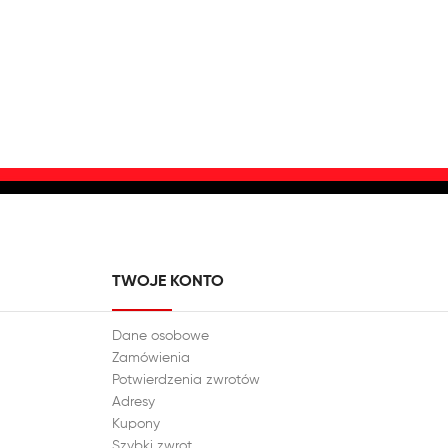
TWOJE KONTO
Dane osobowe
Zamówienia
Potwierdzenia zwrotów
Adresy
Kupony
Szybki zwrot