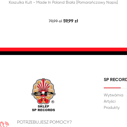


Koszulka Kult - Made In Poland Biała [pomarańczowy Napis]
SZYBKI PODGLĄD
DODAJ DO KOSZYKA
59,99 zł
79,99 zł
SP RECOR
Wytwórnia
Artyści
Produkty
POTRZEBUJESZ POMOCY?