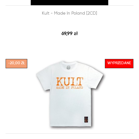


Kult - Made In Poland [2CD]
SZYBKI PODGLĄD
DODAJ DO KOSZYKA
69,99 zł
-20,00 ZŁ
WYPRZEDANE