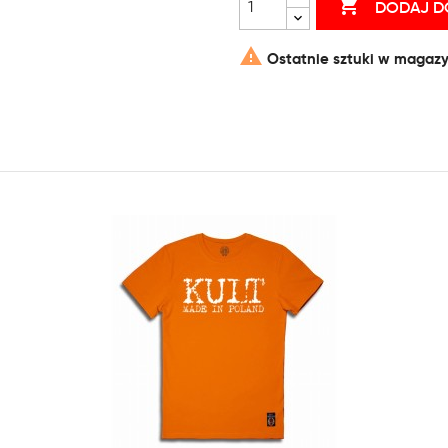

DODAJ D

Ostatnie sztuki w magazy