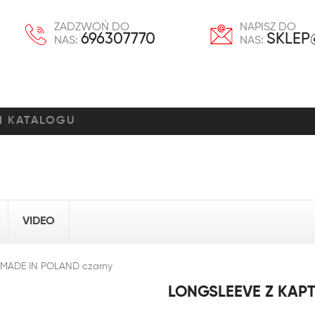
ZADZWOŃ DO
NAPISZ DO
696307770
SKLEP
NAS:
NAS:
VIDEO
- MADE IN POLAND czarny
LONGSLEEVE Z KAP