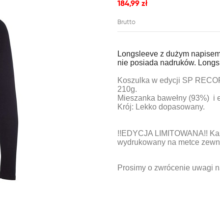
184,99 zł
Brutto
Longsleeve z dużym napisem,
nie posiada nadruków. Long
Koszulka w edycji SP RECOR
210g.
Mieszanka bawełny (93%) i 
Krój: Lekko dopasowany.
!!EDYCJA LIMITOWANA!! Każd
wydrukowany na metce zewnę
Prosimy o zwrócenie uwagi 