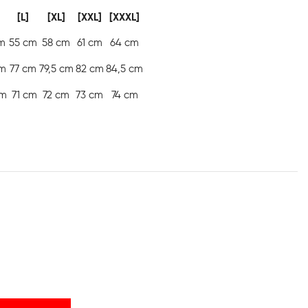
]
[L]
[XL]
[XXL]
[XXXL]
m
55 cm
58 cm
61 cm
64 cm
cm
77 cm
79,5 cm
82 cm
84,5 cm
cm
71 cm
72 cm
73 cm
74 cm