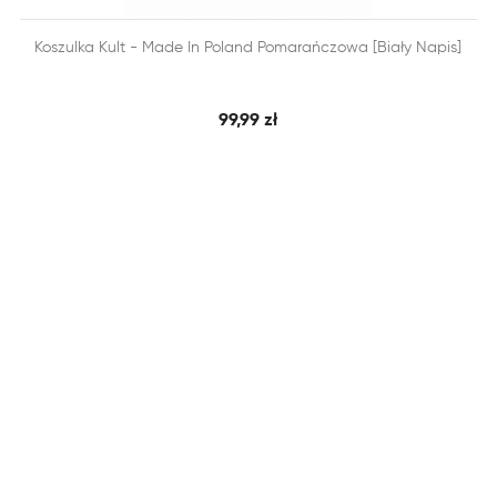


Koszulka Kult - Made In Poland Pomarańczowa [biały Napis]
SZYBKI PODGLĄD
DODAJ DO KOSZYKA
99,99 zł