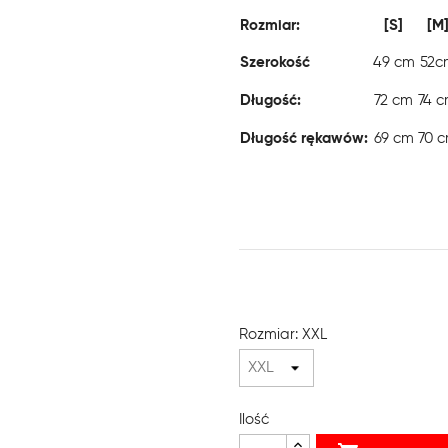
Rozmiar:
[S]
[M
Szerokość
49 cm
52c
Długość:
72 cm
74 
Długość rękawów:
69 cm
70 
Rozmiar: XXL
Ilość