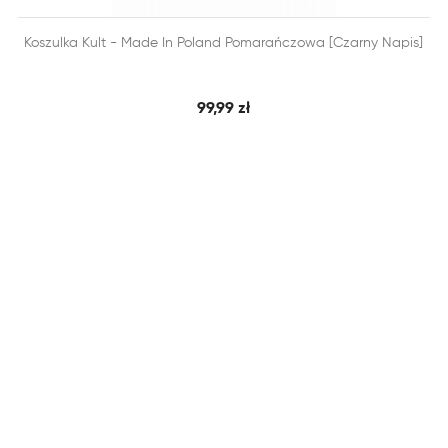


Koszulka Kult - Made In Poland Pomarańczowa [czarny Napis]
SZYBKI PODGLĄD
DODAJ DO KOSZYKA
99,99 zł