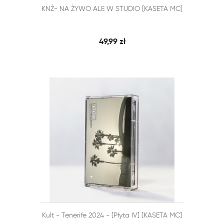


KNŻ- NA ŻYWO ALE W STUDIO [KASETA MC]
SZYBKI PODGLĄD
DODAJ DO KOSZYKA
49,99 zł


Kult - Tenerife 2024 - [Płyta IV] [KASETA MC]
SZYBKI PODGLĄD
DODAJ DO KOSZYKA