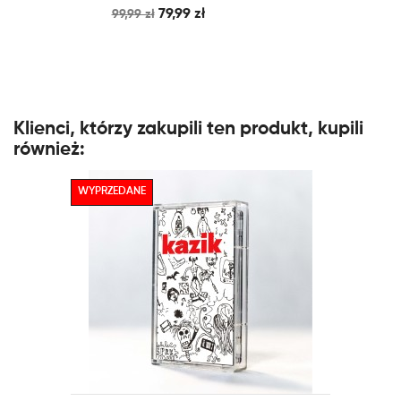
79,99 zł
99,99 zł
Klienci, którzy zakupili ten produkt, kupili
również:
WYPRZEDANE