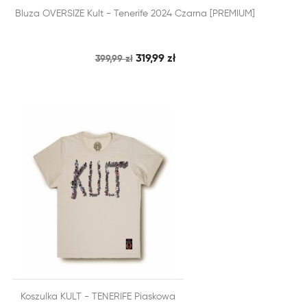


Bluza OVERSIZE Kult - Tenerife 2024 Czarna [PREMIUM]
SZYBKI PODGLĄD
DODAJ DO KOSZYKA
319,99 zł
399,99 zł


Koszulka KULT - TENERIFE Piaskowa
SZYBKI PODGLĄD
DODAJ DO KOSZYKA