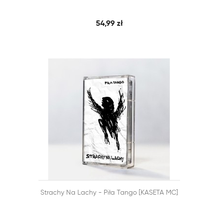
54,99 zł


Strachy Na Lachy - Piła Tango [KASETA MC]
SZYBKI PODGLĄD
DODAJ DO KOSZYKA