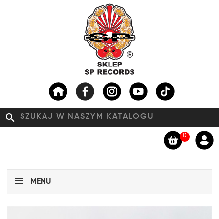
search
0
MENU