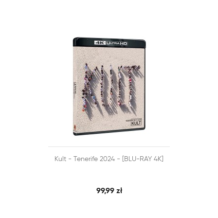


Kult - Tenerife 2024 - [BLU-RAY 4K]
SZYBKI PODGLĄD
DODAJ DO KOSZYKA
99,99 zł