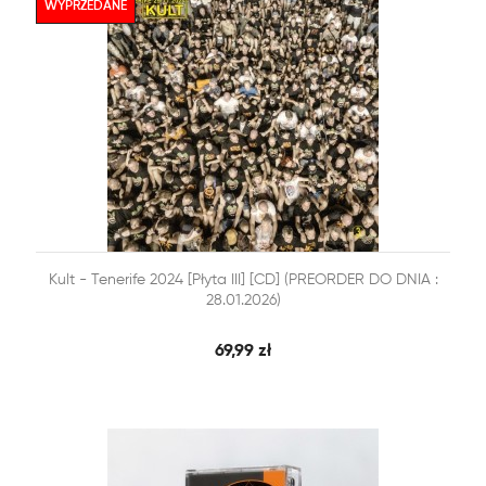
WYPRZEDANE


Kult - Tenerife 2024 [Płyta III] [CD] (PREORDER DO DNIA :
SZYBKI PODGLĄD
DODAJ DO KOSZYKA
28.01.2026)
69,99 zł