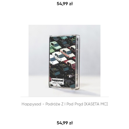
54,99 zł


Happysad - Podróże Z I Pod Prąd [KASETA MC]
SZYBKI PODGLĄD
DODAJ DO KOSZYKA
54,99 zł