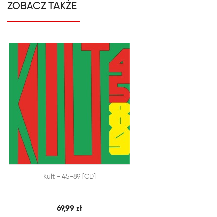
ZOBACZ TAKŻE


Kult - 45-89 [CD]
SZYBKI PODGLĄD
DODAJ DO KOSZYKA
69,99 zł