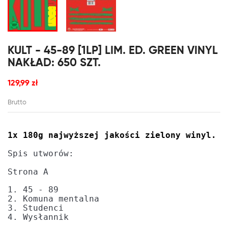
KULT - 45-89 [1LP] LIM. ED. GREEN VINYL
NAKŁAD: 650 SZT.
129,99 zł
Brutto
1x 180g najwyższej jakości zielony winyl.
Spis utworów:

Strona A
1. 45 - 89
2. Komuna mentalna
3. Studenci
4. Wysłannik