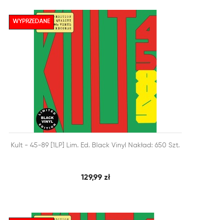
WYPRZEDANE


Kult - 45-89 [1LP] Lim. Ed. Black Vinyl Nakład: 650 Szt.
SZYBKI PODGLĄD
DODAJ DO KOSZYKA
129,99 zł