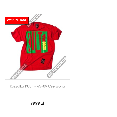
WYPRZEDANE


Koszulka KULT - 45-89 Czerwona
SZYBKI PODGLĄD
DODAJ DO KOSZYKA
79,99 zł