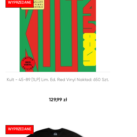
WYPRZEDANE


Kult - 45-89 [1LP] Lim. Ed. Red Vinyl Nakład: 650 Szt.
SZYBKI PODGLĄD
DODAJ DO KOSZYKA
129,99 zł
WYPRZEDANE