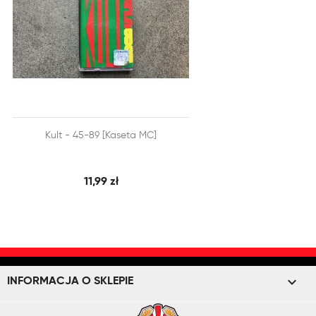


Kult - 45-89 [Kaseta MC]
SZYBKI PODGLĄD
DODAJ DO KOSZYKA
11,99 zł
keyboard_arrow_down
INFORMACJA O SKLEPIE