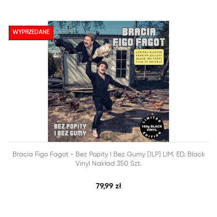
WYPRZEDANE


Bracia Figo Fagot - Bez Popity I Bez Gumy [1LP] LIM. ED. Black
SZYBKI PODGLĄD
DODAJ DO KOSZYKA
Vinyl Nakład 350 Szt.
79,99 zł