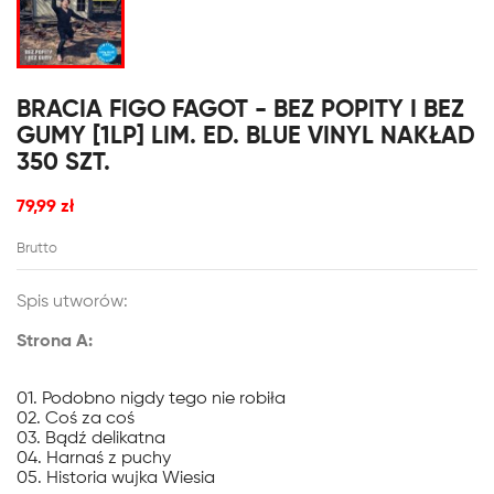
BRACIA FIGO FAGOT - BEZ POPITY I BEZ
GUMY [1LP] LIM. ED. BLUE VINYL NAKŁAD
350 SZT.
79,99 zł
Brutto
Spis utworów:
Strona A:
01. Podobno nigdy tego nie robiła
02. Coś za coś
03. Bądź delikatna
04. Harnaś z puchy
05. Historia wujka Wiesia