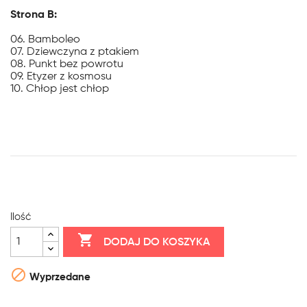
Strona B:
06. Bamboleo
07. Dziewczyna z ptakiem
08. Punkt bez powrotu
09. Etyzer z kosmosu
10. Chłop jest chłop
Ilość

DODAJ DO KOSZYKA

Wyprzedane