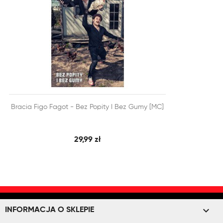


Bracia Figo Fagot - Bez Popity I Bez Gumy [MC]
SZYBKI PODGLĄD
DODAJ DO KOSZYKA
29,99 zł
keyboard_arrow_down
INFORMACJA O SKLEPIE