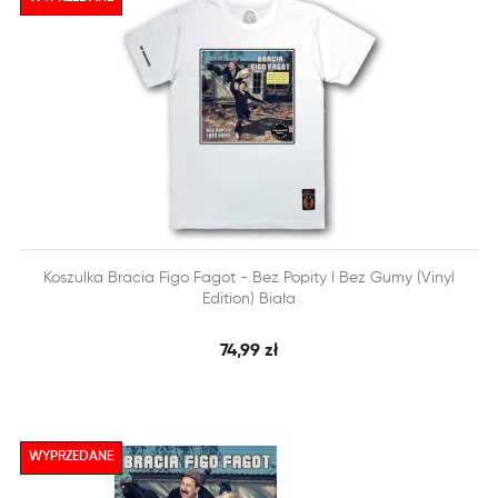


Koszulka Bracia Figo Fagot - Bez Popity I Bez Gumy (Vinyl
SZYBKI PODGLĄD
DODAJ DO KOSZYKA
Edition) Biała
74,99 zł
WYPRZEDANE