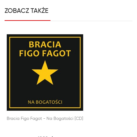
ZOBACZ TAKŻE


Bracia Figo Fagot - Na Bogatości [CD]
SZYBKI PODGLĄD
DODAJ DO KOSZYKA