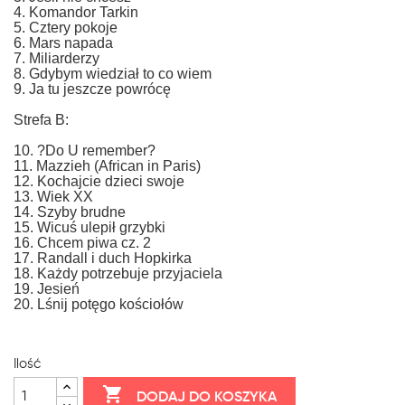
4. Komandor Tarkin
5. Cztery pokoje
6. Mars napada
7. Miliarderzy
8. Gdybym wiedział to co wiem
9. Ja tu jeszcze powrócę
Strefa B:
10. ?Do U remember?
11. Mazzieh (African in Paris)
12. Kochajcie dzieci swoje
13. Wiek XX
14. Szyby brudne
15. Wicuś ulepił grzybki
16. Chcem piwa cz. 2
17. Randall i duch Hopkirka
18. Każdy potrzebuje przyjaciela
19. Jesień
20. Lśnij potęgo kościołów
Ilość

DODAJ DO KOSZYKA