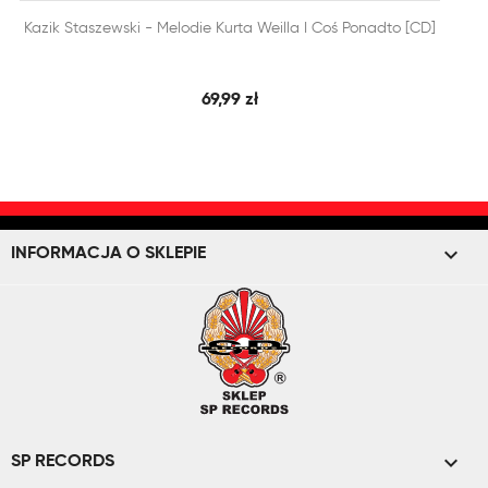


Kazik Staszewski - Melodie Kurta Weilla I Coś Ponadto [CD]
SZYBKI PODGLĄD
DODAJ DO KOSZYKA
69,99 zł
keyboard_arrow_down
INFORMACJA O SKLEPIE

SP RECORDS