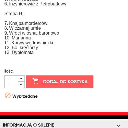
6. Inżynierowie z Petrobudowy
Strona H:
7. Knajpa morderców
8. W czarnej urnie
9. Wróci wiosna, baronowo
10. Marianna
11. Kurwy wędrowniczki
12. Bal kreślarzy
13. Dyplomata
Ilość

DODAJ DO KOSZYKA

Wyprzedane
keyboard_arrow_down
INFORMACJA O SKLEPIE