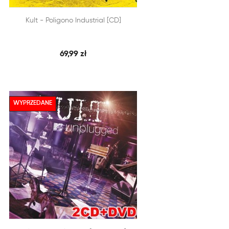


Kult - Poligono Industrial [CD]
SZYBKI PODGLĄD
DODAJ DO KOSZYKA
69,99 zł
WYPRZEDANE