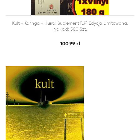


Kult - Karinga - Hurra! Suplement [LP] Edycja Limitowana.
SZYBKI PODGLĄD
DODAJ DO KOSZYKA
Nakład: 500 Szt.
100,99 zł