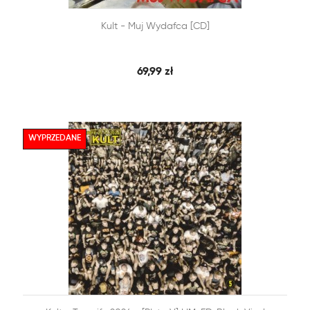


Kult - Muj Wydafca [CD]
SZYBKI PODGLĄD
DODAJ DO KOSZYKA
69,99 zł
WYPRZEDANE