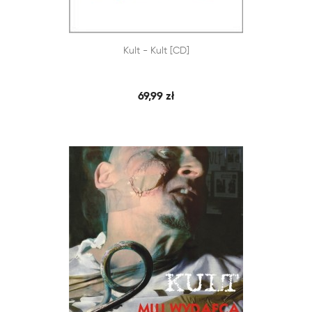


Kult - Kult [CD]
SZYBKI PODGLĄD
DODAJ DO KOSZYKA
69,99 zł