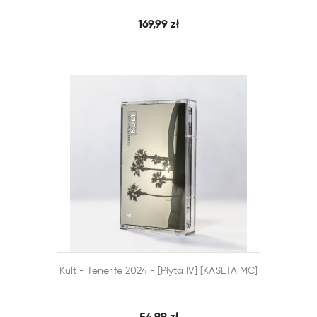
169,99 zł


Kult - Tenerife 2024 - [Płyta IV] [KASETA MC]
SZYBKI PODGLĄD
DODAJ DO KOSZYKA