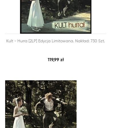


Kult - Hurra [2LP] Edycja Limitowana. Nakład: 730 Szt.
SZYBKI PODGLĄD
DODAJ DO KOSZYKA
119,99 zł