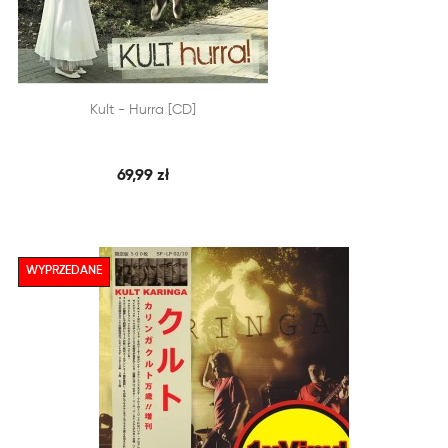


Kult - Hurra [CD]
SZYBKI PODGLĄD
DODAJ DO KOSZYKA
69,99 zł
WYPRZEDANE