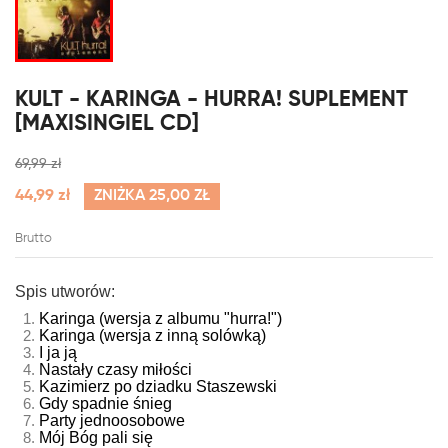
KULT - KARINGA - HURRA! SUPLEMENT
[MAXISINGIEL CD]
69,99 zł
44,99 zł
ZNIŻKA 25,00 ZŁ
Brutto
Spis utworów:
Karinga (wersja z albumu "hurra!")
Karinga (wersja z inną solówką)
I ja ją
Nastały czasy miłości
Kazimierz po dziadku Staszewski
Gdy spadnie śnieg
Party jednoosobowe
Mój Bóg pali się