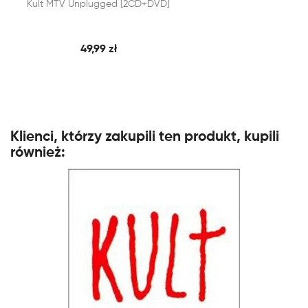


Kult MTV Unplugged [2CD+DVD]
SZYBKI PODGLĄD
DODAJ DO KOSZYKA
49,99 zł
Klienci, którzy zakupili ten produkt, kupili
również: