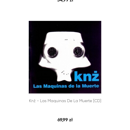
54,99 zł


Knż - Las Maquinas De La Muerte [CD]
SZYBKI PODGLĄD
DODAJ DO KOSZYKA
69,99 zł