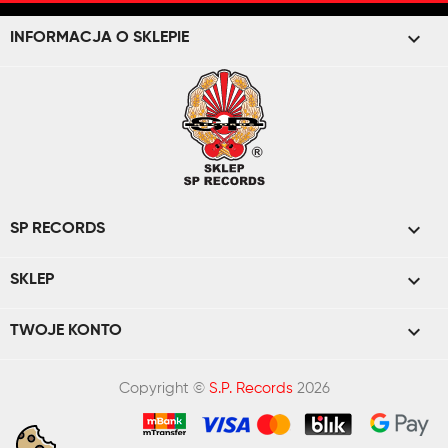
keyboard_arrow_down
INFORMACJA O SKLEPIE

SP RECORDS

SKLEP

TWOJE KONTO
Copyright ©
S.P. Records
2026