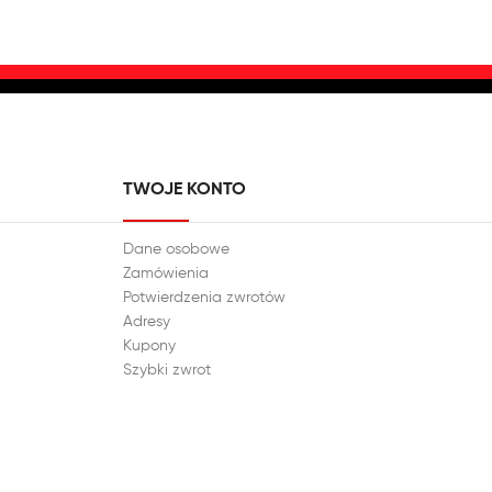
TWOJE KONTO
Dane osobowe
Zamówienia
Potwierdzenia zwrotów
Adresy
Kupony
Szybki zwrot