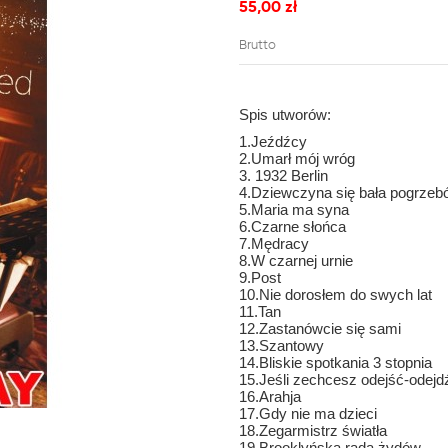
55,00 zł
Brutto
Spis utworów:
1.Jeźdźcy
2.Umarł mój wróg
3. 1932 Berlin
4.Dziewczyna się bała pogrzeb
5.Maria ma syna
6.Czarne słońca
7.Mędracy
8.W czarnej urnie
9.Post
10.Nie dorosłem do swych lat
11.Tan
12.Zastanówcie się sami
13.Szantowy
14.Bliskie spotkania 3 stopnia
15.Jeśli zechcesz odejść-odejd
16.Arahja
17.Gdy nie ma dzieci
18.Zegarmistrz światła
19.Brooklyńska rada żydów