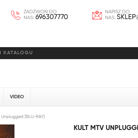
ZADZWOŃ DO
NAPISZ DO
696307770
SKLEP
NAS:
NAS:
VIDEO
V Unplugged [BLU-RAY]
KULT MTV UNPLUGGE