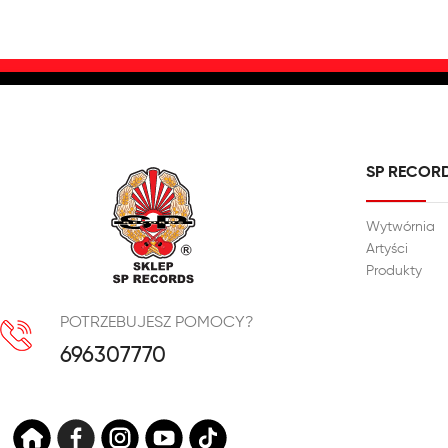
SP RECOR
Wytwórnia
Artyści
Produkty
POTRZEBUJESZ POMOCY?
696307770