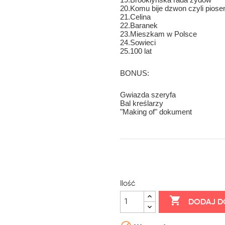
20.Komu bije dzwon czyli piose
21.Celina
22.Baranek
23.Mieszkam w Polsce
24.Sowieci
25.100 lat
BONUS:
Gwiazda szeryfa
Bal kreślarzy
"Making of" dokument
Ilość

DODAJ D