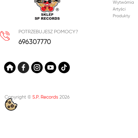
Wytwórnia
Artyści
Produkty
POTRZEBUJESZ POMOCY?
696307770
Copyright ©
S.P. Records
2026