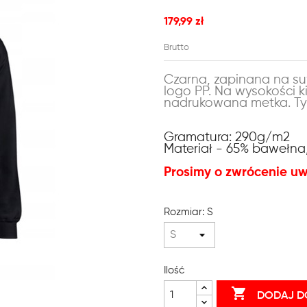
179,99 zł
Brutto
Czarna, zapinana na su
logo PP. Na wysokości ki
nadrukowana metka. Tył
Gramatura: 290g/m2
Materiał -
65%
bawełna
Prosimy o zwrócenie u
Rozmiar: S
Ilość

DODAJ D