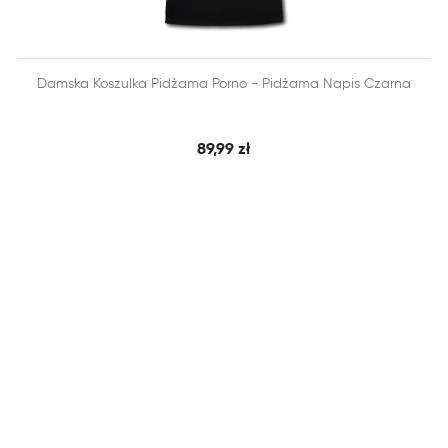


Damska Koszulka Pidżama Porno - Pidżama Napis Czarna
SZYBKI PODGLĄD
DODAJ DO KOSZYKA
89,99 zł