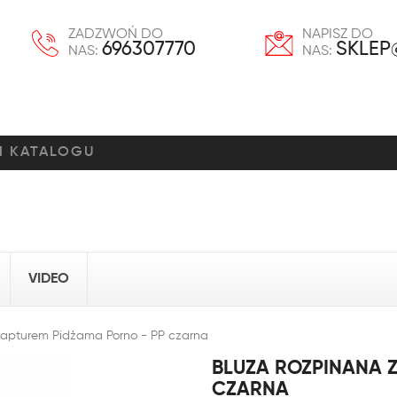
ZADZWOŃ DO
NAPISZ DO
696307770
SKLEP
NAS:
NAS:
VIDEO
kapturem Pidżama Porno - PP czarna
BLUZA ROZPINANA 
CZARNA