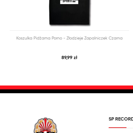


Koszulka Pidżama Porno - Złodzieje Zapalniczek Czarna
SZYBKI PODGLĄD
DODAJ DO KOSZYKA
89,99 zł
SP RECOR