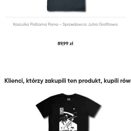


Koszulka Pidżama Porno - Sprzedawca Jutra Grafitowa
SZYBKI PODGLĄD
DODAJ DO KOSZYKA
89,99 zł
Klienci, którzy zakupili ten produkt, kupili rów