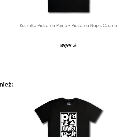


Koszulka Pidżama Porno - Pidżama Napis Czarna
SZYBKI PODGLĄD
DODAJ DO KOSZYKA
89,99 zł
nież: