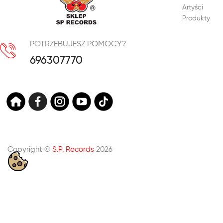
Artyści
Produkty
POTRZEBUJESZ POMOCY?
696307770
Copyright ©
S.P. Records
2026