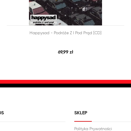


Happysad - Podróże Z I Pod Prąd [CD]
SZYBKI PODGLĄD
DODAJ DO KOSZYKA
69,99 zł
DS
SKLEP
Polityka Prywatności