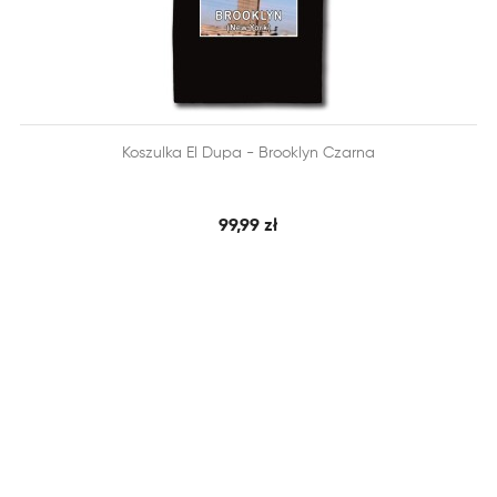


Koszulka El Dupa - Brooklyn Czarna
SZYBKI PODGLĄD
DODAJ DO KOSZYKA
99,99 zł