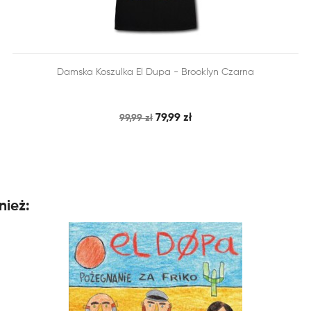


Damska Koszulka El Dupa - Brooklyn Czarna
SZYBKI PODGLĄD
DODAJ DO KOSZYKA
79,99 zł
99,99 zł
nież: