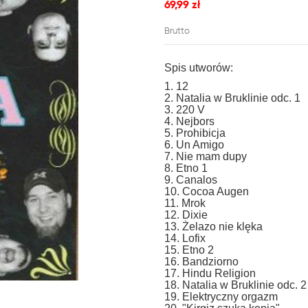
69,99 zł
Brutto
Spis utworów:
1. 12
2. Natalia w Bruklinie odc. 1
3. 220 V
4. Nejbors
5. Prohibicja
6. Un Amigo
7. Nie mam dupy
8. Etno 1
9. Canalos
10. Cocoa Augen
11. Mrok
12. Dixie
13. Żelazo nie klęka
14. Lofix
15. Etno 2
16. Bandziorno
17. Hindu Religion
18. Natalia w Bruklinie odc. 2
19. Elektryczny orgazm