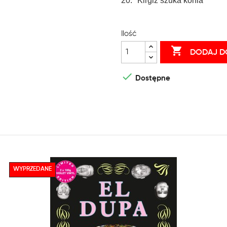
20. "Kirgiz szuka konia"
Ilość

DODAJ D

Dostępne
WYPRZEDANE