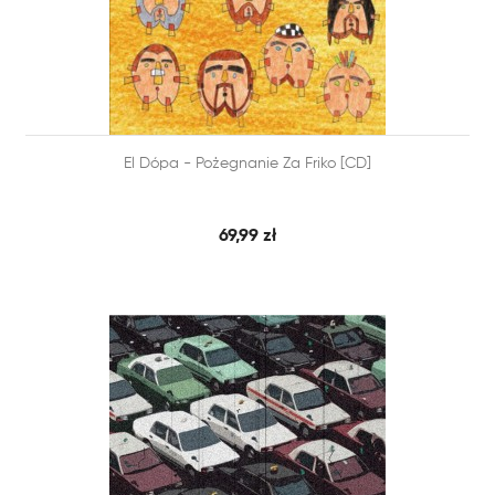


El Dópa - Pożegnanie Za Friko [CD]
SZYBKI PODGLĄD
DODAJ DO KOSZYKA
69,99 zł