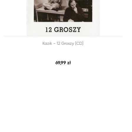


Kazik - 12 Groszy [CD]
SZYBKI PODGLĄD
DODAJ DO KOSZYKA
69,99 zł