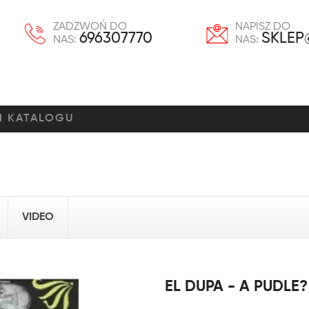
ZADZWOŃ DO
NAPISZ DO
696307770
SKLEP
NAS:
NAS:
VIDEO
EL DUPA - A PUDLE?