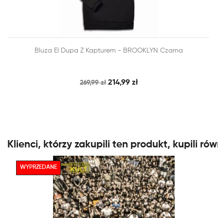


Bluza El Dupa Z Kapturem - BROOKLYN Czarna
SZYBKI PODGLĄD
DODAJ DO KOSZYKA
214,99 zł
269,99 zł
Klienci, którzy zakupili ten produkt, kupili rów
WYPRZEDANE