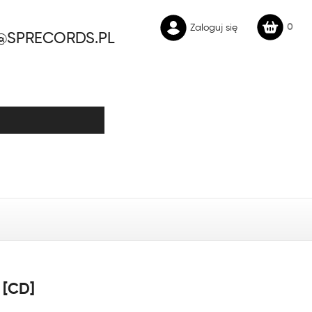
0
Zaloguj się
@SPRECORDS.PL
 [CD]