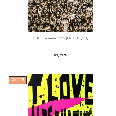


Kult - Tenerife 2024 [Płyta III] [CD]
SZYBKI PODGLĄD
DODAJ DO KOSZYKA
69,99 zł
-30,00 ZŁ