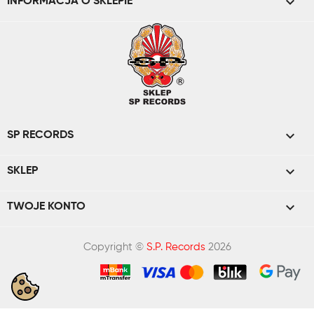
keyboard_arrow_down
INFORMACJA O SKLEPIE

SP RECORDS

SKLEP

TWOJE KONTO
Copyright ©
S.P. Records
2026