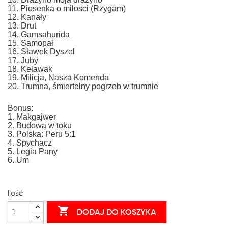
11. Piosenka o miłosci (Rzygam)
12. Kanały
13. Drut
14. Gamsahurida
15. Samopał
16. Sławek Dyszel
17. Juby
18. Keławak
19. Milicja, Nasza Komenda
20. Trumna, śmiertelny pogrzeb w trumnie
Bonus:
1. Makgajwer
2. Budowa w toku
3. Polska: Peru 5:1
4. Spychacz
5. Legia Pany
6. Um
Ilość

DODAJ DO KOSZYKA