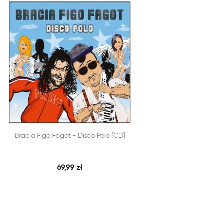


Bracia Figo Fagot - Disco Polo [CD]
SZYBKI PODGLĄD
DODAJ DO KOSZYKA
69,99 zł