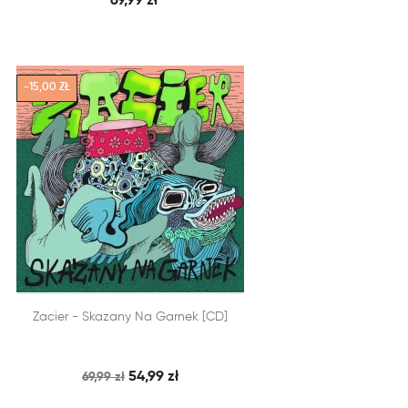
69,99 zł
-15,00 ZŁ


Zacier - Skazany Na Garnek [CD]
SZYBKI PODGLĄD
DODAJ DO KOSZYKA
54,99 zł
69,99 zł