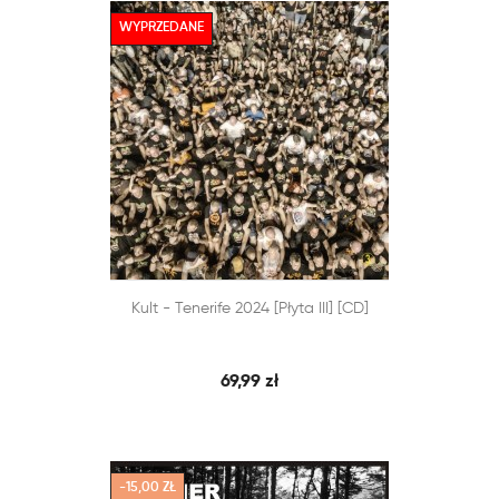
WYPRZEDANE


Kult - Tenerife 2024 [Płyta III] [CD]
SZYBKI PODGLĄD
DODAJ DO KOSZYKA
69,99 zł
-15,00 ZŁ