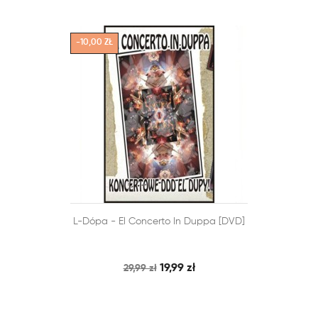
-10,00 ZŁ


L-Dópa - El Concerto In Duppa [DVD]
SZYBKI PODGLĄD
DODAJ DO KOSZYKA
19,99 zł
29,99 zł