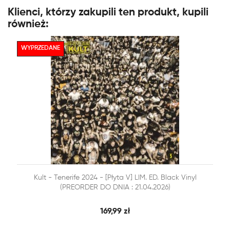
Klienci, którzy zakupili ten produkt, kupili
również:
WYPRZEDANE


Kult - Tenerife 2024 - [Płyta V] LIM. ED. Black Vinyl
SZYBKI PODGLĄD
DODAJ DO KOSZYKA
(PREORDER DO DNIA : 21.04.2026)
169,99 zł