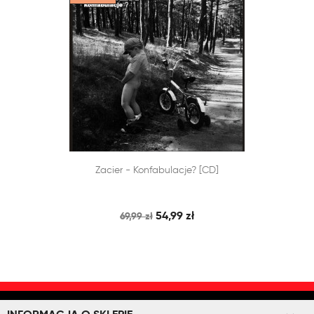


Zacier - Konfabulacje? [CD]
SZYBKI PODGLĄD
DODAJ DO KOSZYKA
54,99 zł
69,99 zł