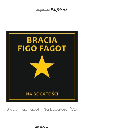
54,99 zł
69,99 zł


Bracia Figo Fagot - Na Bogatości [CD]
SZYBKI PODGLĄD
DODAJ DO KOSZYKA