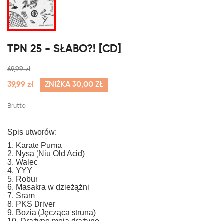
TPN 25 - SŁABO?! [CD]
69,99 zł
39,99 zł
ZNIŻKA 30,00 ZŁ
Brutto
Spis utworów:
1. Karate Puma
2. Nysa (Niu Old Acid)
3. Walec
4. YYY
5. Robur
6. Masakra w dzieżążni
7. Sram
8. PKS Driver
9. Bozia (Jęcząca struna)
10. Drażyno moja drażyno