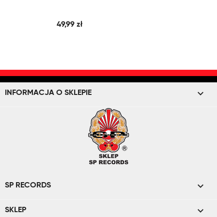
49,99 zł
keyboard_arrow_down
INFORMACJA O SKLEPIE

SP RECORDS

SKLEP