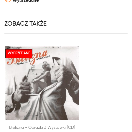
Wyprzedane
ZOBACZ TAKŻE
WYPRZEDANE


Bielizna - Obrazki Z Wystawki [CD]
SZYBKI PODGLĄD
DODAJ DO KOSZYKA