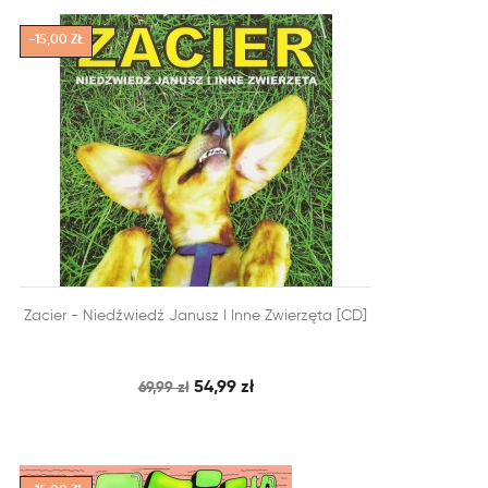
-15,00 ZŁ


Zacier - Niedźwiedź Janusz I Inne Zwierzęta [CD]
SZYBKI PODGLĄD
DODAJ DO KOSZYKA
54,99 zł
69,99 zł