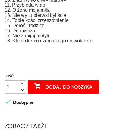
11. Przybłęda wiatr
12. O żono moja miła
13. Nie wy tu pierwsi byliście
14. Tobie kości zrzeszotnienie
15. Dorośli rodzice
16. Do mistrza
17. Nie zabijaj motyli
18. Kto co komu czemu kogo co wołacz o
Ilość

DODAJ DO KOSZYKA

Dostępne
ZOBACZ TAKŻE