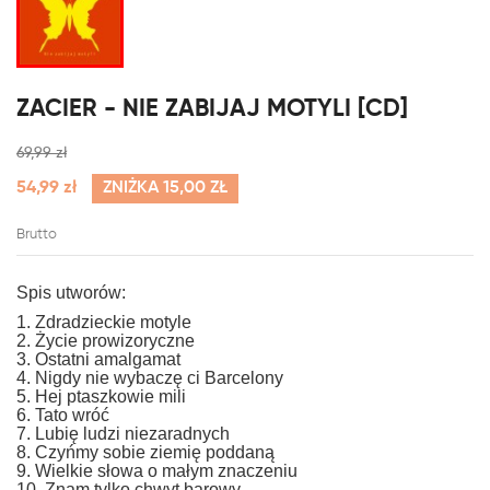
ZACIER - NIE ZABIJAJ MOTYLI [CD]
69,99 zł
54,99 zł
ZNIŻKA 15,00 ZŁ
Brutto
Spis utworów:
1. Zdradzieckie motyle
2. Życie prowizoryczne
3. Ostatni amalgamat
4. Nigdy nie wybaczę ci Barcelony
5. Hej ptaszkowie mili
6. Tato wróć
7. Lubię ludzi niezaradnych
8. Czyńmy sobie ziemię poddaną
9. Wielkie słowa o małym znaczeniu
10. Znam tylko chwyt barowy