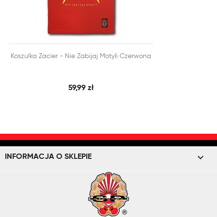


Koszulka Zacier - Nie Zabijaj Motyli Czerwona
SZYBKI PODGLĄD
DODAJ DO KOSZYKA
59,99 zł
keyboard_arrow_down
INFORMACJA O SKLEPIE