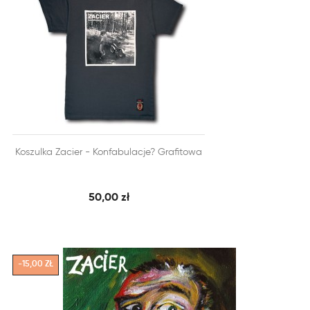


Koszulka Zacier - Konfabulacje? Grafitowa
SZYBKI PODGLĄD
DODAJ DO KOSZYKA
50,00 zł
-15,00 ZŁ