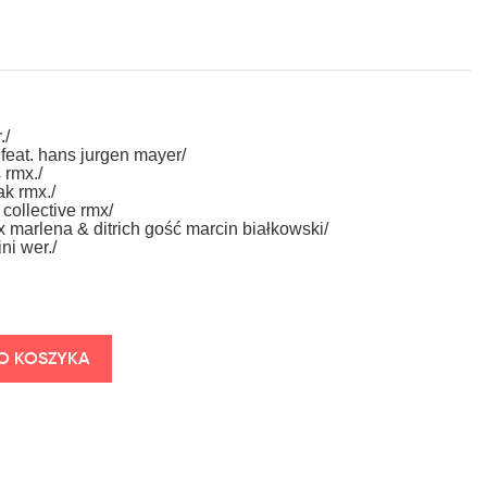
./
 feat. hans jurgen mayer/
 rmx./
ak rmx./
collective rmx/
x marlena & ditrich gość marcin białkowski/
ni wer./
O KOSZYKA