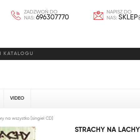
ZADZWOŃ DO
NAPISZ DO
696307770
SKLEP
NAS:
NAS:
VIDEO
y na wszystko [singiel CD]
STRACHY NA LACHY 