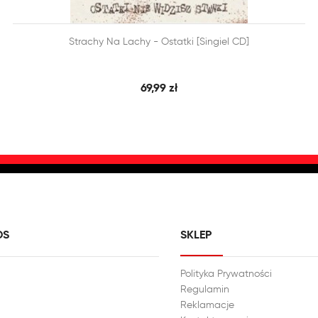


Strachy Na Lachy - Ostatki [singiel CD]
SZYBKI PODGLĄD
DODAJ DO KOSZYKA
69,99 zł
DS
SKLEP
Polityka Prywatności
Regulamin
Reklamacje