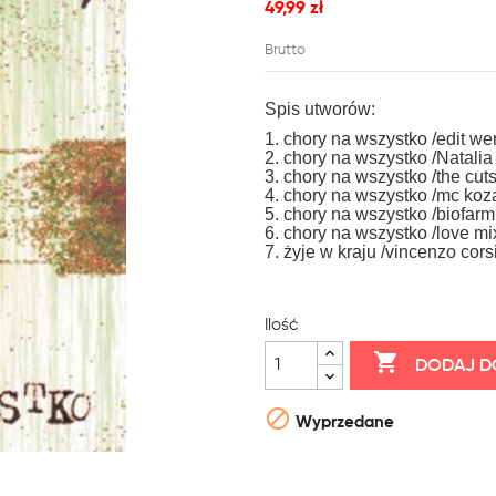
49,99 zł
Brutto
Spis utworów:
1. chory na wszystko /edit wer
2. chory na wszystko /Natalia
3. chory na wszystko /the cuts
4. chory na wszystko /mc koz
5. chory na wszystko /biofarm 
6. chory na wszystko /love mi
7. żyje w kraju /vincenzo corsi
Ilość

DODAJ D

Wyprzedane