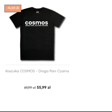
-14,00 ZŁ


Koszulka COSMOS - Droga Pani Czarna
SZYBKI PODGLĄD
DODAJ DO KOSZYKA
55,99 zł
69,99 zł