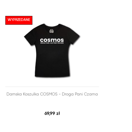
WYPRZEDANE


Damska Koszulka COSMOS - Droga Pani Czarna
SZYBKI PODGLĄD
DODAJ DO KOSZYKA
69,99 zł