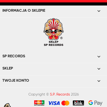
keyboard_arrow_down
INFORMACJA O SKLEPIE

SP RECORDS

SKLEP

TWOJE KONTO
Copyright ©
S.P. Records
2026