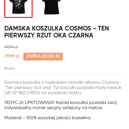
DAMSKA KOSZULKA COSMOS - TEN
PIERWSZY RZUT OKA CZARNA
99,99 zł
79,99 zł
ZNIŻKA 20,00 ZŁ
Brutto
Damska koszulka z nadrukiem okładki albumu Cosmos -
"Ten pierwszy rzut oka" Tył koszulki posiada mały nadruk
QR SP RECORDS na wysokości karku.
!!EDYCJA LIMITOWANA!! Każda koszulka posiada swój
indywidualny numer seryjny wklejony na metce.
Materiał - 100% wysokiej jakości bawełna.