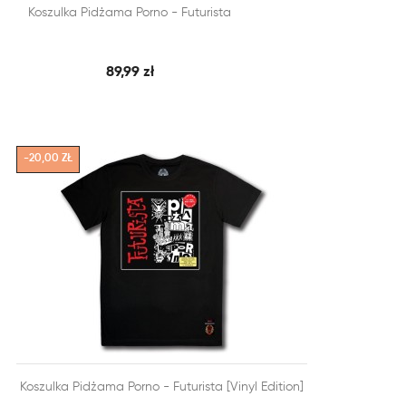


Koszulka Pidżama Porno - Futurista
SZYBKI PODGLĄD
DODAJ DO KOSZYKA
89,99 zł
-20,00 ZŁ


Koszulka Pidżama Porno - Futurista [vinyl Edition]
SZYBKI PODGLĄD
DODAJ DO KOSZYKA