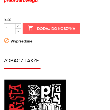
preorderowego.
Ilość

DODAJ DO KOSZYKA

Wyprzedane
ZOBACZ TAKŻE