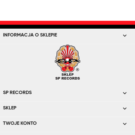
keyboard_arrow_down
INFORMACJA O SKLEPIE

SP RECORDS

SKLEP

TWOJE KONTO