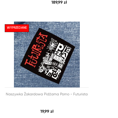
189,99 zł
WYPRZEDANE


Naszywka Żakardowa Pidżama Porno - Futurista
SZYBKI PODGLĄD
DODAJ DO KOSZYKA
19,99 zł