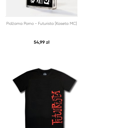


Pidżama Porno - Futurista [Kaseta MC]
SZYBKI PODGLĄD
DODAJ DO KOSZYKA
54,99 zł