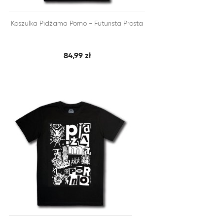


Koszulka Pidżama Porno - Futurista Prosta
SZYBKI PODGLĄD
DODAJ DO KOSZYKA
84,99 zł