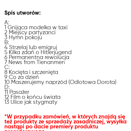
Spis utworów:
A:
1 Gnijąca modelka w taxi
2 Miejscy partyzanci
3 Hymn pokoju
B:
4 Strzelaj lub emigruj
5 Kilka zdań o Hitlerjugend
6 Permanentna rewolucja
7 News from Tienanmen
C:
8 Kocięta i szczenięta
9 Co za dzień
10 Maszerujemy naprzód (Odlotowa Dorota)
D:
11 Pasażer
12 Film o końcu świata
13 Ulice jak stygmaty
*W przypadku zamówień, w których znajdą się
też produkty ze sprzedaży zasadniczej, wysyłka
nastąpi po dacie premiery produktu