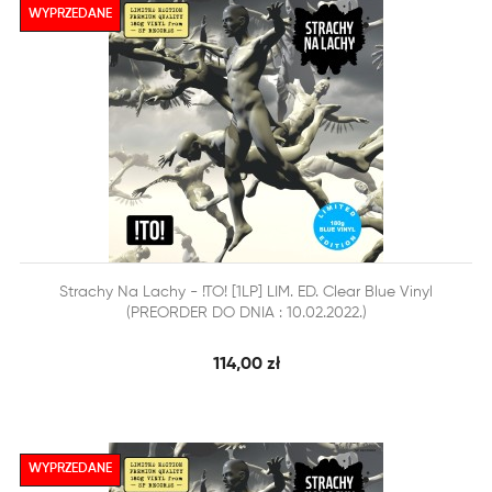
WYPRZEDANE


Strachy Na Lachy - !TO! [1LP] LIM. ED. Clear Blue Vinyl
SZYBKI PODGLĄD
DODAJ DO KOSZYKA
(PREORDER DO DNIA : 10.02.2022.)
114,00 zł
WYPRZEDANE