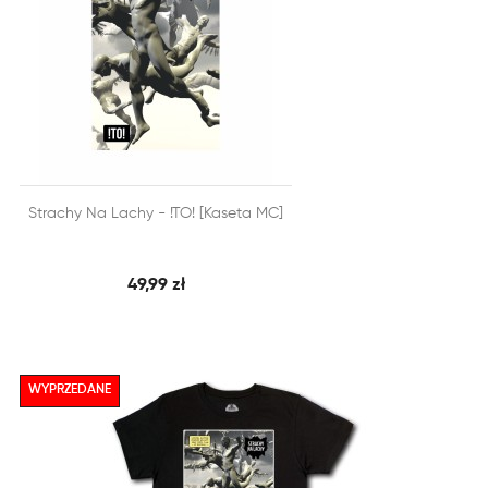


Strachy Na Lachy - !TO! [Kaseta MC]
SZYBKI PODGLĄD
DODAJ DO KOSZYKA
49,99 zł
WYPRZEDANE