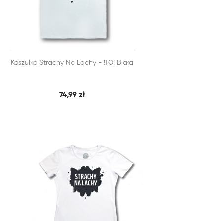


Koszulka Strachy Na Lachy - !TO! Biała
SZYBKI PODGLĄD
DODAJ DO KOSZYKA
74,99 zł