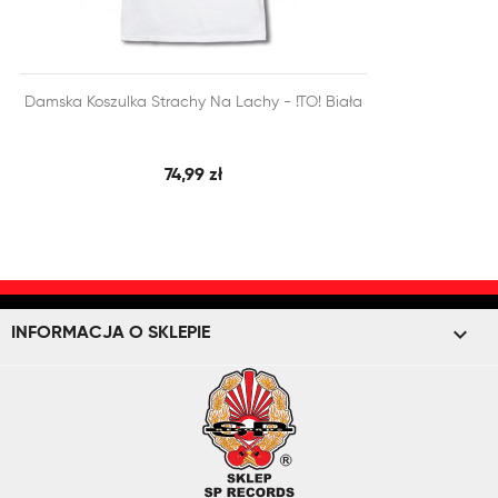


Damska Koszulka Strachy Na Lachy - !TO! Biała
SZYBKI PODGLĄD
DODAJ DO KOSZYKA
74,99 zł
keyboard_arrow_down
INFORMACJA O SKLEPIE