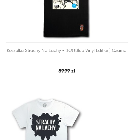


Koszulka Strachy Na Lachy - !TO! (Blue Vinyl Edition) Czarna
SZYBKI PODGLĄD
DODAJ DO KOSZYKA
89,99 zł