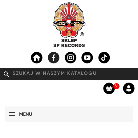
search
0
MENU