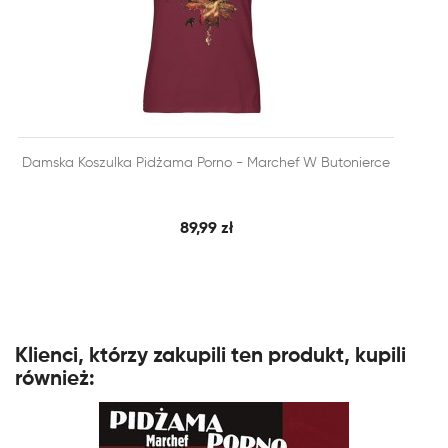


Damska Koszulka Pidżama Porno - Marchef W Butonierce
SZYBKI PODGLĄD
DODAJ DO KOSZYKA
89,99 zł
Klienci, którzy zakupili ten produkt, kupili
również: