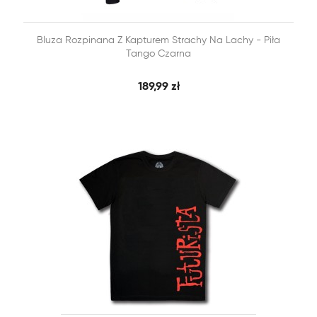


Bluza Rozpinana Z Kapturem Strachy Na Lachy - Piła
SZYBKI PODGLĄD
DODAJ DO KOSZYKA
Tango Czarna
189,99 zł