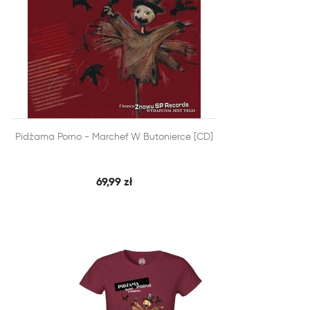


Pidżama Porno - Marchef W Butonierce [CD]
SZYBKI PODGLĄD
DODAJ DO KOSZYKA
69,99 zł