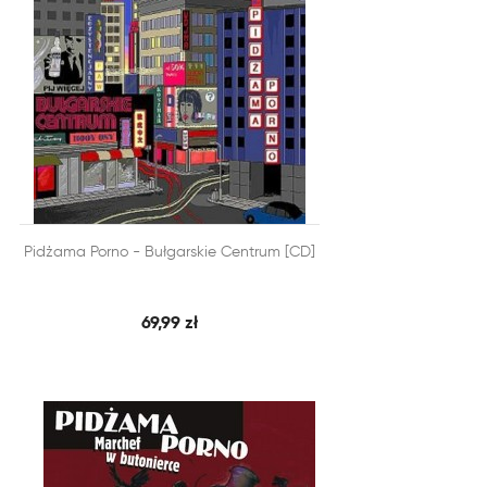


Pidżama Porno - Bułgarskie Centrum [CD]
SZYBKI PODGLĄD
DODAJ DO KOSZYKA
69,99 zł