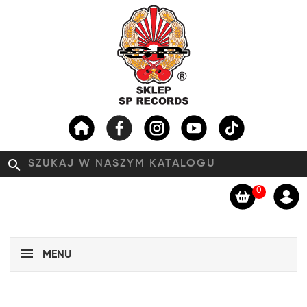
search
0
MENU