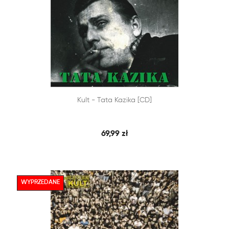


Kult - Tata Kazika [CD]
SZYBKI PODGLĄD
DODAJ DO KOSZYKA
69,99 zł
WYPRZEDANE