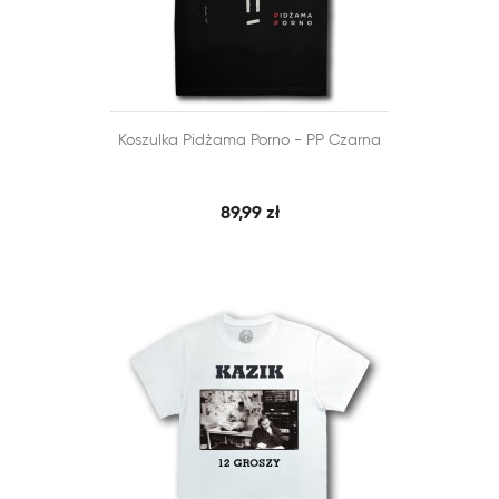


Koszulka Pidżama Porno - PP Czarna
SZYBKI PODGLĄD
DODAJ DO KOSZYKA
89,99 zł