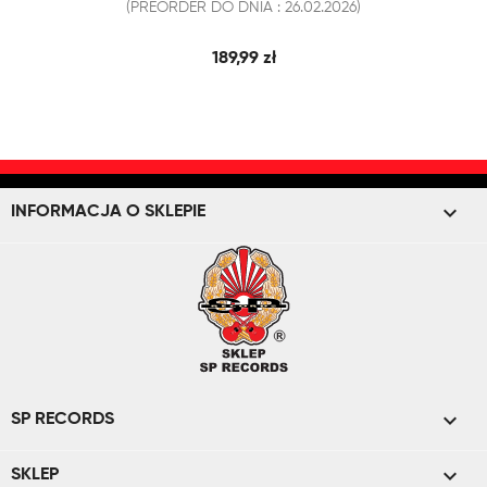
(PREORDER DO DNIA : 26.02.2026)
189,99 zł
keyboard_arrow_down
INFORMACJA O SKLEPIE

SP RECORDS

SKLEP