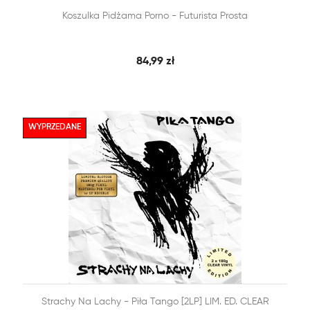


Koszulka Pidżama Porno - Futurista Prosta
SZYBKI PODGLĄD
DODAJ DO KOSZYKA
84,99 zł
WYPRZEDANE


Strachy Na Lachy - Piła Tango [2LP] LIM. ED. CLEAR
SZYBKI PODGLĄD
DODAJ DO KOSZYKA