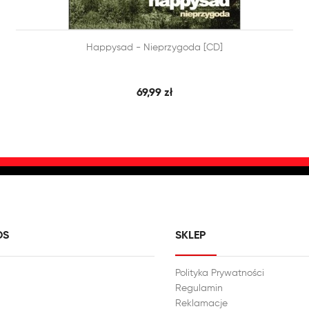


Happysad - Nieprzygoda [CD]
SZYBKI PODGLĄD
DODAJ DO KOSZYKA
69,99 zł
DS
SKLEP
Polityka Prywatności
Regulamin
Reklamacje