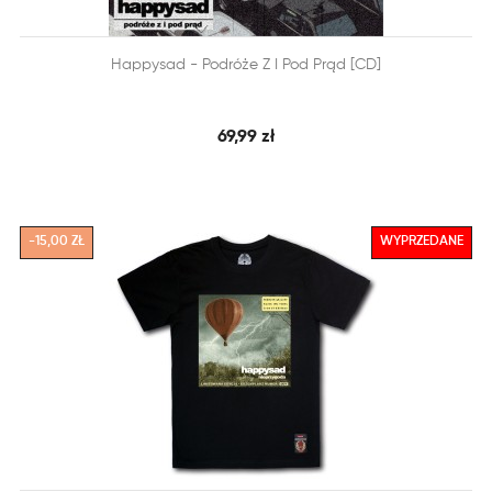


Happysad - Podróże Z I Pod Prąd [CD]
SZYBKI PODGLĄD
DODAJ DO KOSZYKA
69,99 zł
-15,00 ZŁ
WYPRZEDANE