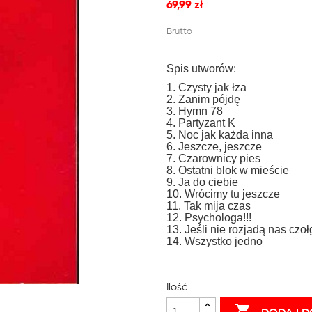
69,99 zł
Brutto
Spis utworów:
1. Czysty jak łza
2. Zanim pójdę
3. Hymn 78
4. Partyzant K
5. Noc jak każda inna
6. Jeszcze, jeszcze
7. Czarownicy pies
8. Ostatni blok w mieście
9. Ja do ciebie
10. Wrócimy tu jeszcze
11. Tak mija czas
12. Psychologa!!!
13. Jeśli nie rozjadą nas czoł
14. Wszystko jedno
Ilość
