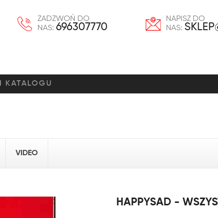
ZADZWOŃ DO
NAPISZ DO
696307770
SKLEP
NAS:
NAS:
VIDEO
HAPPYSAD - WSZYS