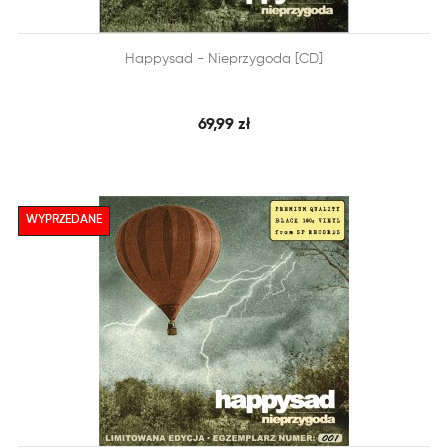


Happysad - Nieprzygoda [CD]
SZYBKI PODGLĄD
DODAJ DO KOSZYKA
69,99 zł
WYPRZEDANE