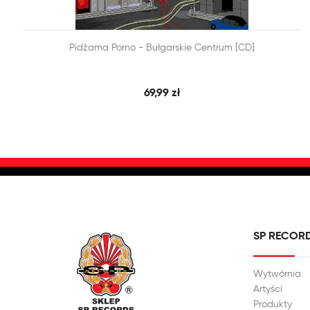


Pidżama Porno - Bułgarskie Centrum [CD]
SZYBKI PODGLĄD
DODAJ DO KOSZYKA
69,99 zł
SP RECOR
Wytwórnia
Artyści
Produkty