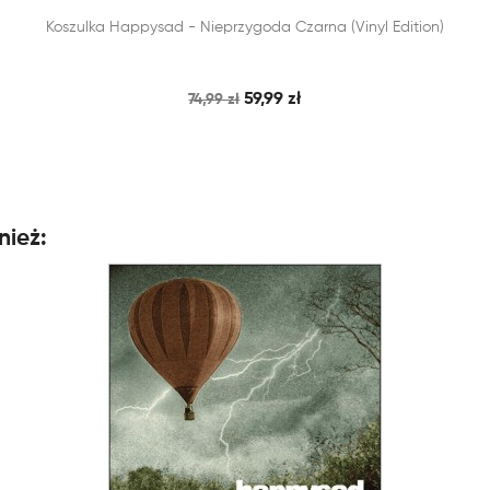


Koszulka Happysad - Nieprzygoda Czarna (Vinyl Edition)
SZYBKI PODGLĄD
DODAJ DO KOSZYKA
59,99 zł
74,99 zł
nież: