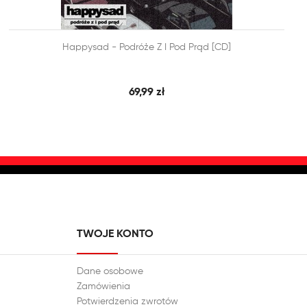


Happysad - Podróże Z I Pod Prąd [CD]
SZYBKI PODGLĄD
DODAJ DO KOSZYKA
69,99 zł
TWOJE KONTO
Dane osobowe
Zamówienia
Potwierdzenia zwrotów