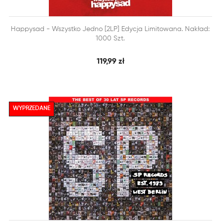


Happysad - Wszystko Jedno [2LP] Edycja Limitowana. Nakład:
SZYBKI PODGLĄD
DODAJ DO KOSZYKA
1000 Szt.
119,99 zł
WYPRZEDANE