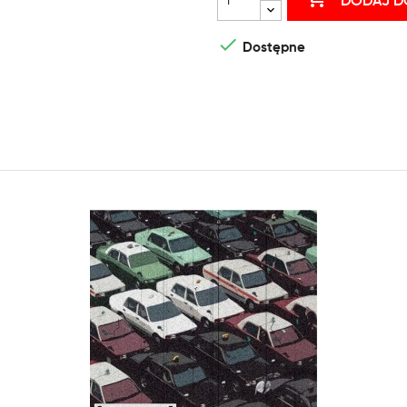
DODAJ D

Dostępne