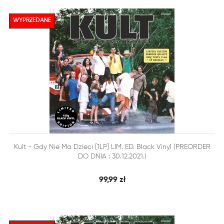
WYPRZEDANE


Kult - Gdy Nie Ma Dzieci [1LP] LIM. ED. Black Vinyl (PREORDER
SZYBKI PODGLĄD
DODAJ DO KOSZYKA
DO DNIA : 30.12.2021.)
99,99 zł