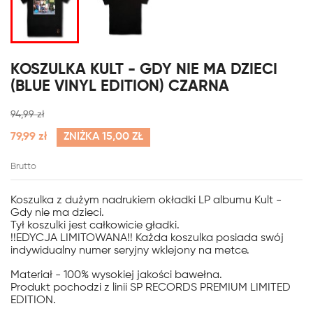
KOSZULKA KULT - GDY NIE MA DZIECI
(BLUE VINYL EDITION) CZARNA
94,99 zł
79,99 zł
ZNIŻKA 15,00 ZŁ
Brutto
Koszulka z dużym nadrukiem okładki LP albumu Kult -
Gdy nie ma dzieci.
Tył koszulki jest całkowicie gładki.
!!EDYCJA LIMITOWANA!! Każda koszulka posiada swój
indywidualny numer seryjny wklejony na metce.
Materiał - 100% wysokiej jakości bawełna.
Produkt pochodzi z linii SP RECORDS PREMIUM LIMITED
EDITION.