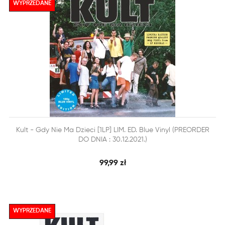
WYPRZEDANE


Kult - Gdy Nie Ma Dzieci [1LP] LIM. ED. Blue Vinyl (PREORDER
SZYBKI PODGLĄD
DODAJ DO KOSZYKA
DO DNIA : 30.12.2021.)
99,99 zł
WYPRZEDANE