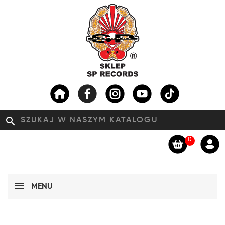
search
0
MENU