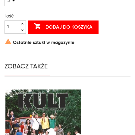
Ilość

DODAJ DO KOSZYKA

Ostatnie sztuki w magazynie
ZOBACZ TAKŻE