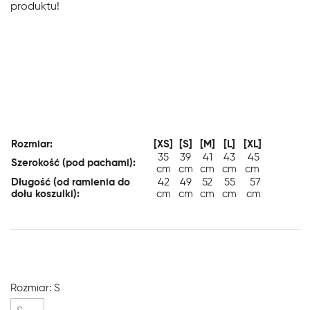
produktu!
Rozmiar:
[XS]
[S]
[M]
[L]
[XL]
35
39
41
43
45
Szerokość (pod pachami):
cm
cm
cm
cm
cm
Długość (od ramienia do
42
49
52
55
57
dołu koszulki):
cm
cm
cm
cm
cm
Rozmiar: S