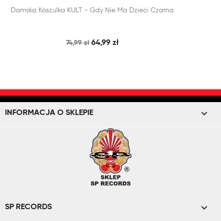


Damska Koszulka KULT - Gdy Nie Ma Dzieci Czarna
SZYBKI PODGLĄD
DODAJ DO KOSZYKA
64,99 zł
74,99 zł
keyboard_arrow_down
INFORMACJA O SKLEPIE

SP RECORDS