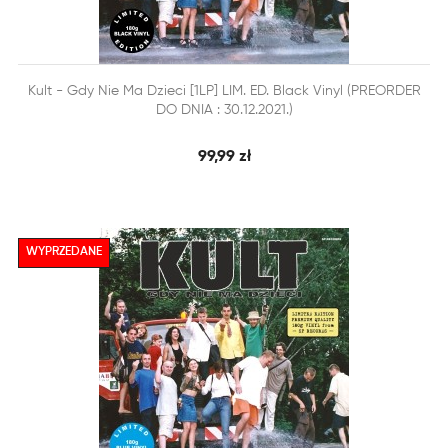


Kult - Gdy Nie Ma Dzieci [1LP] LIM. ED. Black Vinyl (PREORDER
SZYBKI PODGLĄD
DODAJ DO KOSZYKA
DO DNIA : 30.12.2021.)
99,99 zł
WYPRZEDANE