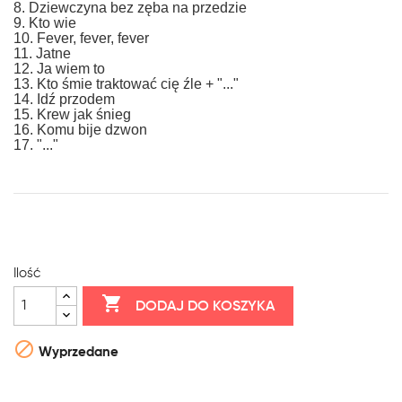
8. Dziewczyna bez zęba na przedzie
9. Kto wie
10. Fever, fever, fever
11. Jatne
12. Ja wiem to
13. Kto śmie traktować cię źle + "..."
14. Idź przodem
15. Krew jak śnieg
16. Komu bije dzwon
17. "..."
Ilość

DODAJ DO KOSZYKA

Wyprzedane