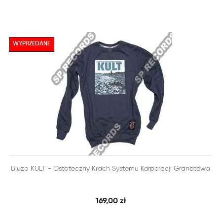
WYPRZEDANE


Bluza KULT - Ostateczny Krach Systemu Korporacji Granatowa
SZYBKI PODGLĄD
DODAJ DO KOSZYKA
169,00 zł