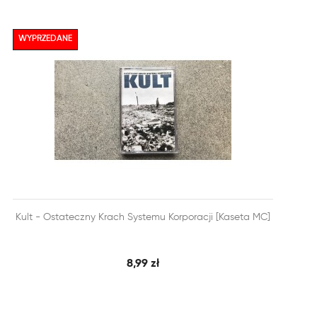
WYPRZEDANE


Kult - Ostateczny Krach Systemu Korporacji [Kaseta MC]
SZYBKI PODGLĄD
DODAJ DO KOSZYKA
8,99 zł