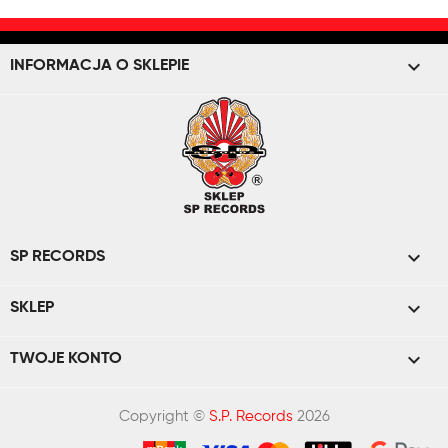
keyboard_arrow_down
INFORMACJA O SKLEPIE

SP RECORDS

SKLEP

TWOJE KONTO
Copyright ©
S.P. Records
2026