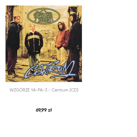


WZGÓRZE YA-PA-3 - Centrum [CD]
SZYBKI PODGLĄD
DODAJ DO KOSZYKA
69,99 zł