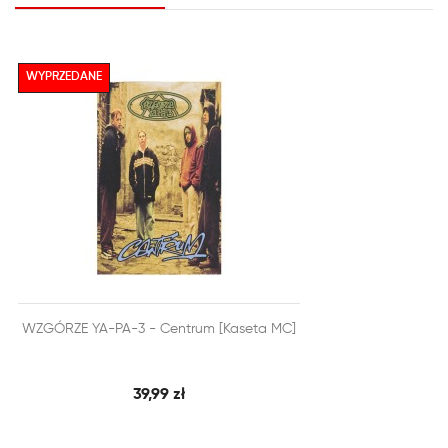
WYPRZEDANE


WZGÓRZE YA-PA-3 - Centrum [Kaseta MC]
SZYBKI PODGLĄD
DODAJ DO KOSZYKA
39,99 zł