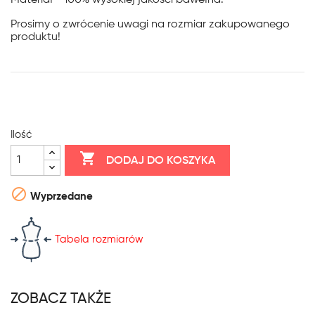
Materiał - 100% wysokiej jakości bawełna.
Prosimy o zwrócenie uwagi na rozmiar zakupowanego
produktu!
Ilość

DODAJ DO KOSZYKA

Wyprzedane
Tabela rozmiarów
ZOBACZ TAKŻE