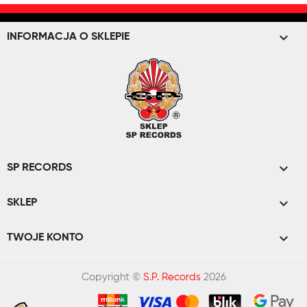
keyboard_arrow_down
INFORMACJA O SKLEPIE

SP RECORDS

SKLEP

TWOJE KONTO
Copyright ©
S.P. Records
2026