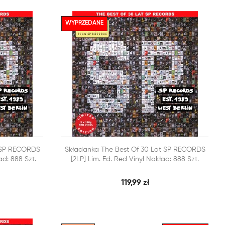
WYPRZEDANE


t SP RECORDS
Składanka The Best Of 30 Lat SP RECORDS
BKI PODGLĄD
SZYBKI PODGLĄD
DODAJ DO KOSZYKA
ad: 888 Szt.
[2LP] Lim. Ed. Red Vinyl Nakład: 888 Szt.
119,99 zł