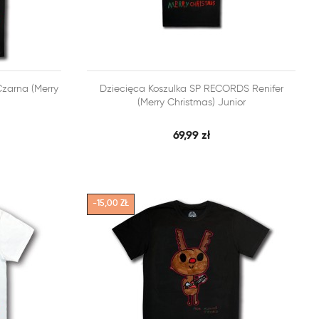


zarna (Merry
Dziecięca Koszulka SP RECORDS Renifer
BKI PODGLĄD
SZYBKI PODGLĄD
DODAJ DO KOSZYKA
(Merry Christmas) Junior
69,99 zł
-15,00 ZŁ