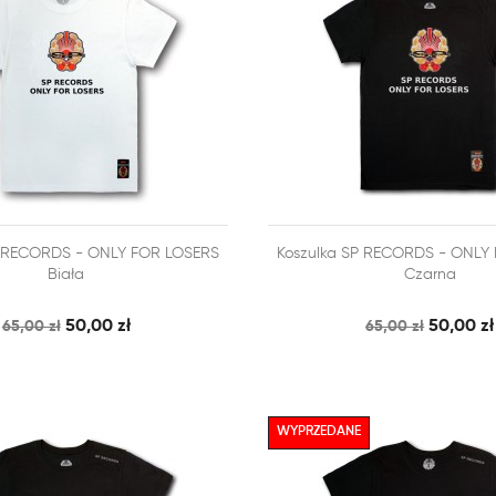



P RECORDS - ONLY FOR LOSERS
Koszulka SP RECORDS - ONLY
SZYBKI PODGLĄD
SZY
 KOSZYKA
DODAJ DO KOSZYKA
Biała
Czarna
50,00 zł
50,00 zł
65,00 zł
65,00 zł
WYPRZEDANE