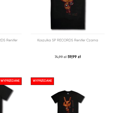


DS Renifer
Koszulka SP RECORDS Renifer Czarna
BKI PODGLĄD
SZYBKI PODGLĄD
DODAJ DO KOSZYKA
59,99 zł
74,99 zł
WYPRZEDANE
WYPRZEDANE