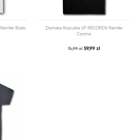


enifer Biała
Damska Koszulka SP RECORDS Renifer
BKI PODGLĄD
SZYBKI PODGLĄD
DODAJ DO KOSZYKA
Czarna
59,99 zł
74,99 zł