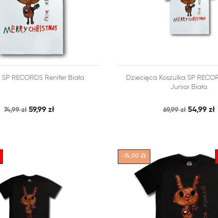



a SP RECORDS Renifer Biała
Dziecięca Koszulka SP RECOR
SZYBKI PODGLĄD
SZY
 KOSZYKA
DODAJ DO KOSZYKA
Junior Biała
59,99 zł
54,99 zł
74,99 zł
69,99 zł
-15,00 ZŁ