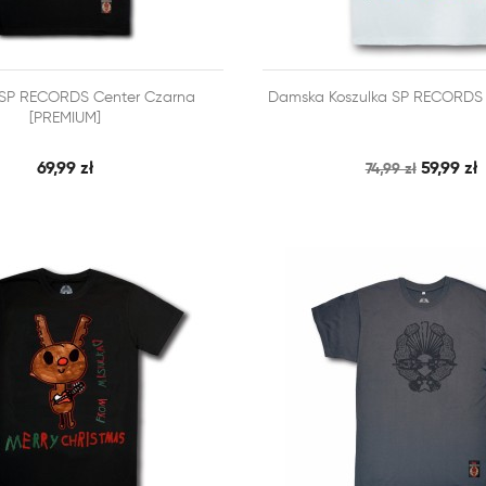



 SP RECORDS Center Czarna
Damska Koszulka SP RECORDS R
SZYBKI PODGLĄD
SZY
 KOSZYKA
DODAJ DO KOSZYKA
[PREMIUM]
69,99 zł
59,99 zł
74,99 zł