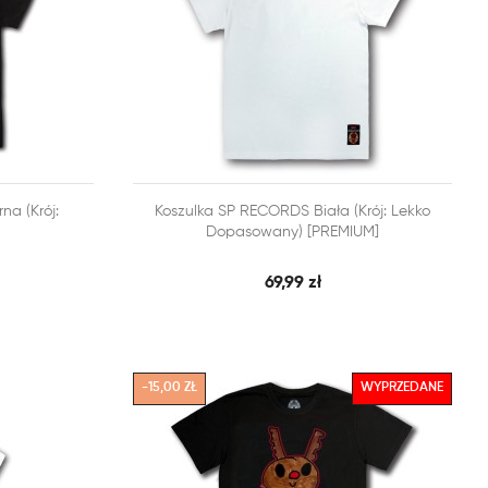


a (Krój:
Koszulka SP RECORDS Biała (Krój: Lekko
BKI PODGLĄD
SZYBKI PODGLĄD
DODAJ DO KOSZYKA
Dopasowany) [PREMIUM]
69,99 zł
-15,00 ZŁ
WYPRZEDANE