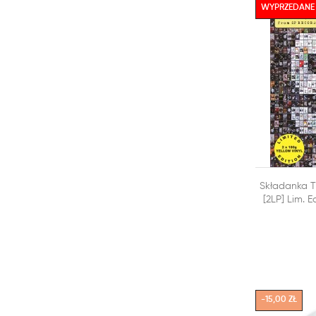
WYPRZEDANE

Składanka T
DODAJ DO
[2LP] Lim. E
-15,00 ZŁ