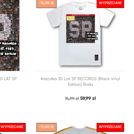
-15,00 ZŁ
WYPRZEDANE


0 LAT SP
Koszulka 30 Lat SP RECORDS (Black Vinyl
BKI PODGLĄD
SZYBKI PODGLĄD
DODAJ DO KOSZYKA
Edition) Biała
59,99 zł
74,99 zł
WYPRZEDANE
-15,00 ZŁ
WYPRZEDANE