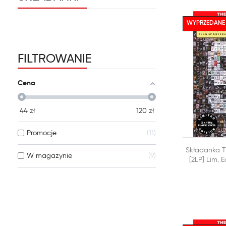
WYPRZEDANE
FILTROWANIE
Cena
44
zł
120
zł
Promocje
11

Składanka T
DODAJ DO
W magazynie
9
[2LP] Lim. 