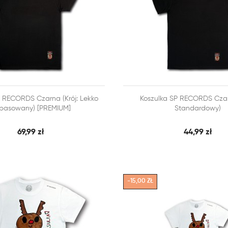



P RECORDS Czarna (Krój: Lekko
Koszulka SP RECORDS Czarn
SZYBKI PODGLĄD
SZY
 KOSZYKA
DODAJ DO KOSZYKA
pasowany) [PREMIUM]
Standardowy)
69,99 zł
44,99 zł
-15,00 ZŁ