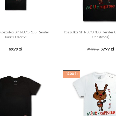



 Koszulka SP RECORDS Renifer
Koszulka SP RECORDS Renifer C
SZYBKI PODGLĄD
SZY
 KOSZYKA
DODAJ DO KOSZYKA
Junior Czarna
Christmas)
69,99 zł
59,99 zł
74,99 zł
-15,00 ZŁ