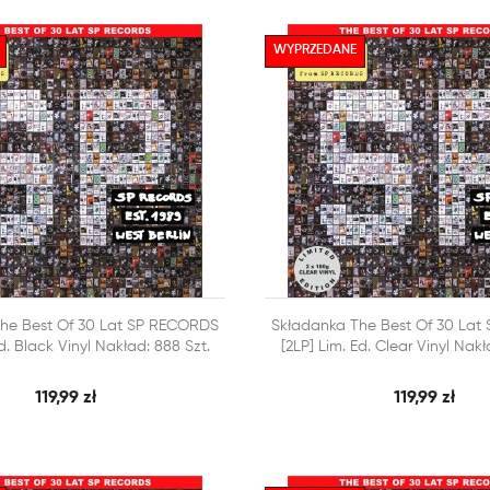
WYPRZEDANE



he Best Of 30 Lat SP RECORDS
Składanka The Best Of 30 La
SZYBKI PODGLĄD
SZY
 KOSZYKA
DODAJ DO KOSZYKA
Ed. Black Vinyl Nakład: 888 Szt.
[2LP] Lim. Ed. Clear Vinyl Nakł
119,99 zł
119,99 zł