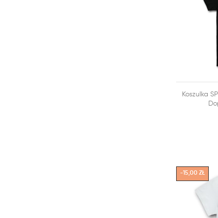

Koszulka S
DODAJ DO
Do
-15,00 ZŁ