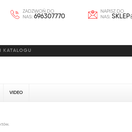
ZADZWOŃ DO
NAPISZ DO
696307770
SKLEP
NAS:
NAS:
VIDEO
któw.