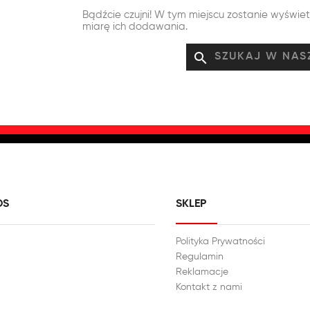
Bądźcie czujni! W tym miejscu zostanie wyświe
miarę ich dodawania.
search
DS
SKLEP
Polityka Prywatności
Regulamin
Reklamacje
Kontakt z nami