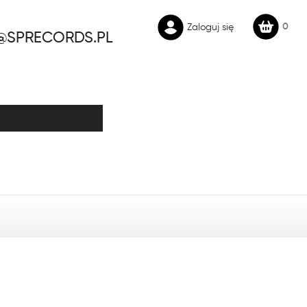
0
Zaloguj się
@SPRECORDS.PL