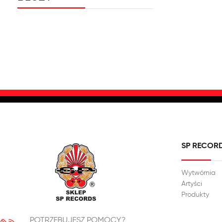
SP RECOR
Wytwórnia
Artyści
Produkty
POTRZEBUJESZ POMOCY?