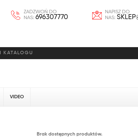
ZADZWOŃ DO
NAPISZ DO
696307770
SKLEP
NAS:
NAS:
VIDEO
Brak dostępnych produktów.