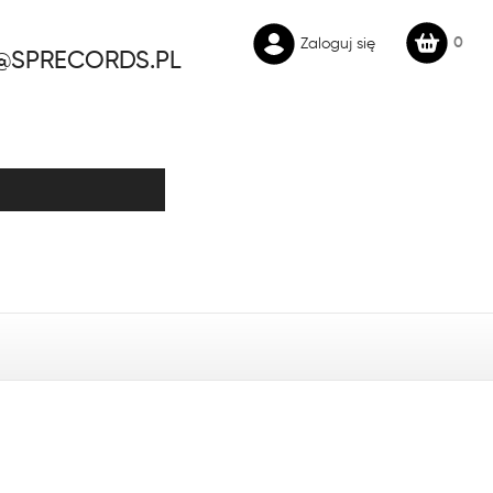
0
Zaloguj się
@SPRECORDS.PL