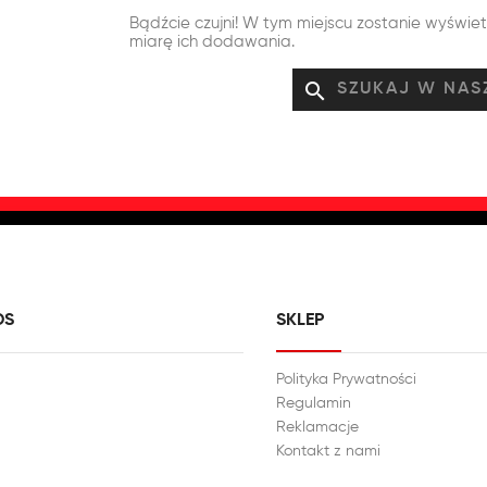
Bądźcie czujni! W tym miejscu zostanie wyświe
miarę ich dodawania.
search
DS
SKLEP
Polityka Prywatności
Regulamin
Reklamacje
Kontakt z nami