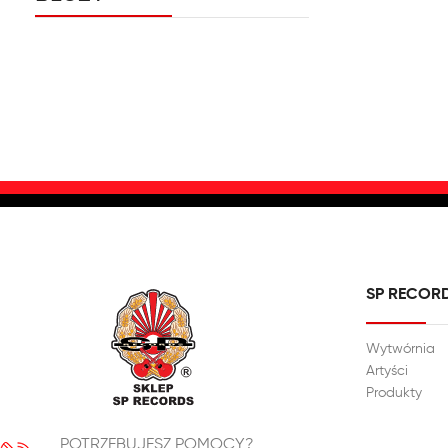
SP RECOR
Wytwórnia
Artyści
Produkty
POTRZEBUJESZ POMOCY?