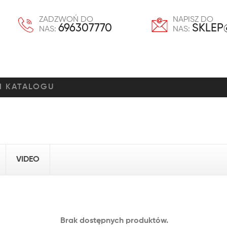
ZADZWOŃ DO
NAPISZ DO
696307770
SKLEP
NAS:
NAS:
VIDEO
Brak dostępnych produktów.