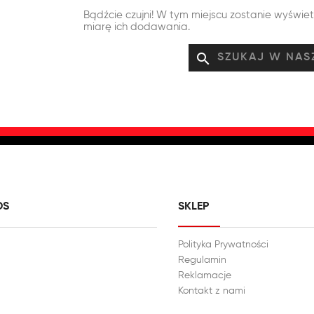
Bądźcie czujni! W tym miejscu zostanie wyświe
miarę ich dodawania.
search
DS
SKLEP
Polityka Prywatności
Regulamin
Reklamacje
Kontakt z nami