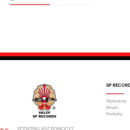
SP RECOR
Wytwórnia
Artyści
Produkty
POTRZEBUJESZ POMOCY?