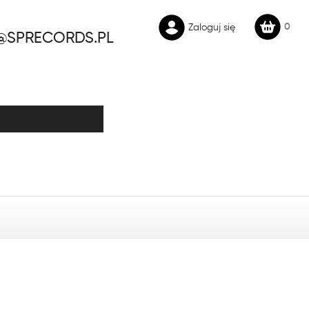
0
Zaloguj się
@SPRECORDS.PL