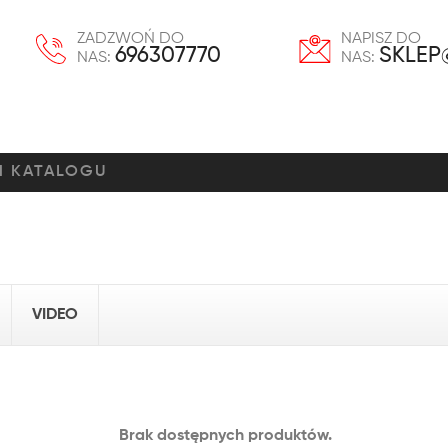
ZADZWOŃ DO
NAPISZ DO
696307770
SKLEP
NAS:
NAS:
VIDEO
Brak dostępnych produktów.