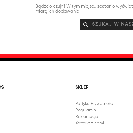
Bądźcie czujni! W tym miejscu zostanie wyświe
miarę ich dodawania.
search
DS
SKLEP
Polityka Prywatności
Regulamin
Reklamacje
Kontakt z nami