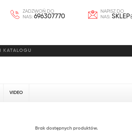
ZADZWOŃ DO
NAPISZ DO
696307770
SKLEP
NAS:
NAS:
VIDEO
Brak dostępnych produktów.