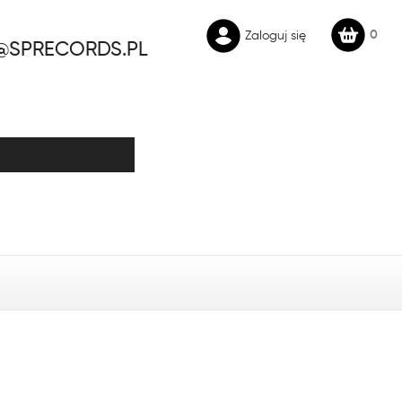
0
Zaloguj się
@SPRECORDS.PL