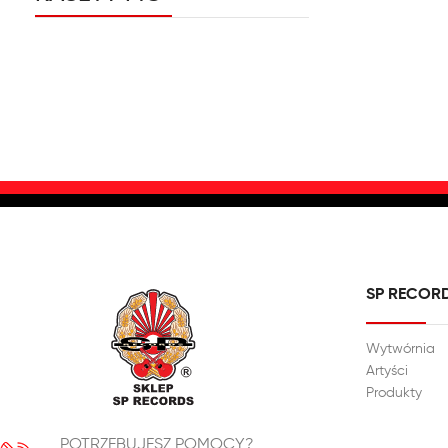
SP RECOR
Wytwórnia
Artyści
Produkty
POTRZEBUJESZ POMOCY?