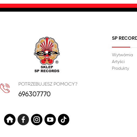
SP RECOR
Wytwórnia
Artyści
Produkty
POTRZEBUJESZ POMOCY?
696307770