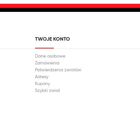
TWOJE KONTO
Dane osobowe
Zamówienia
Potwierdzenia zwrotów
Adresy
Kupony
Szybki zwrot