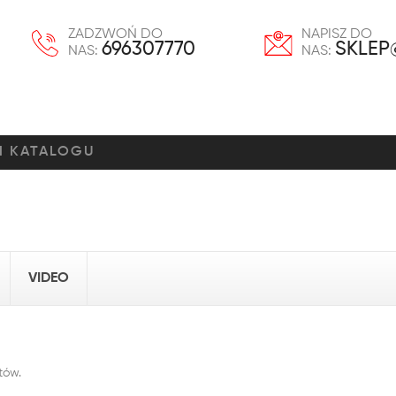
ZADZWOŃ DO
NAPISZ DO
696307770
SKLEP
NAS:
NAS:
VIDEO
tów.