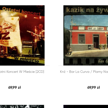



atni Koncert W Mieście [2CD]
Knż - Bar La Curva / Plamy Na
SZYBKI PODGLĄD
SZY
 KOSZYKA
DODAJ DO KOSZYKA
69,99 zł
69,99 zł