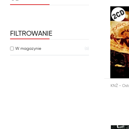
FILTROWANIE
W magazynie
6

KNŻ - Ost
DODAJ DO