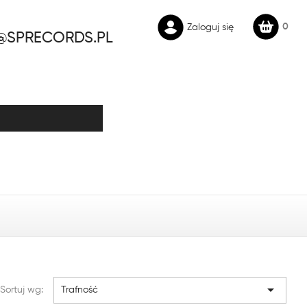
0
Zaloguj się
@SPRECORDS.PL

Sortuj wg:
Trafność