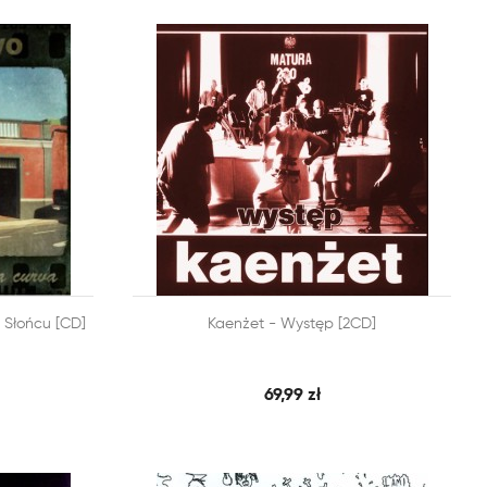


 Słońcu [CD]
Kaenżet - Występ [2CD]
BKI PODGLĄD
SZYBKI PODGLĄD
DODAJ DO KOSZYKA
69,99 zł