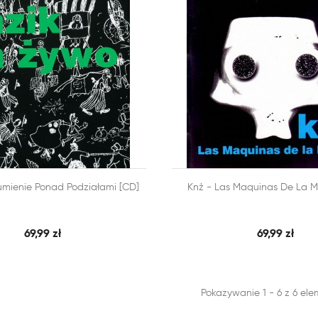



umienie Ponad Podziałami [CD]
Knż - Las Maquinas De La M
SZYBKI PODGLĄD
SZY
 KOSZYKA
DODAJ DO KOSZYKA
69,99 zł
69,99 zł
Pokazywanie 1 - 6 z 6 el