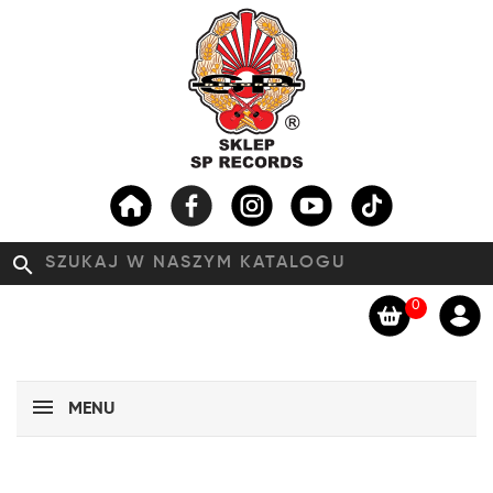
search
0
MENU