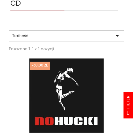
CD

Trafność
Pokazano 1-1 z 1 pozycji
-30,00 ZŁ
R
F
I
L
T
E