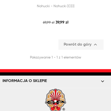


Nohucki - Nohucki [CD]
SZYBKI PODGLĄD
DODAJ DO KOSZYKA
39,99 zł
69,99 zł

Powrót do góry
Pokazywanie 1 - 1 z 1 elementów
keyboard_arrow_down
INFORMACJA O SKLEPIE