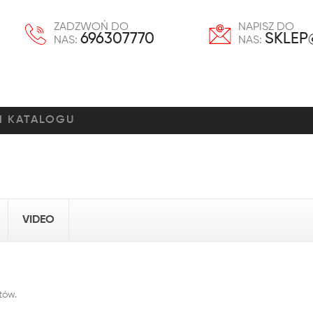
ZADZWOŃ DO
NAPISZ DO
696307770
SKLEP
NAS:
NAS:
VIDEO
tów.