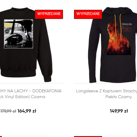
WYPRZEDANE
WYPRZEDANE



CHY NA LACHY - DODEKAFONIA
Longsleeve Z Kapturem Strach
SZYBKI PODGLĄD
SZY
 KOSZYKA
DODAJ DO KOSZYKA
ck Vinyl Edition) Czarna
Piekło Czarny
164,99 zł
149,99 zł
179,99 zł