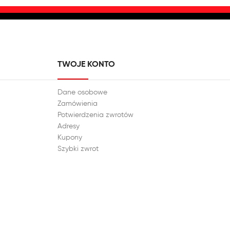
TWOJE KONTO
Dane osobowe
Zamówienia
Potwierdzenia zwrotów
Adresy
Kupony
Szybki zwrot