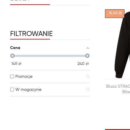
-15,00 ZŁ
FILTROWANIE
Cena
149
zł
240
zł
Promocje
1

Bluza STRA
DODAJ DO
W magazynie
1
(Bla