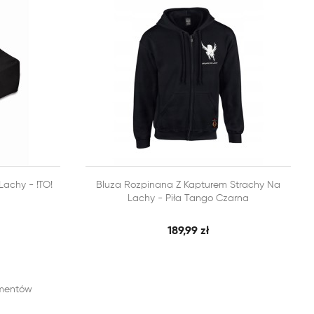


Lachy - !TO!
Bluza Rozpinana Z Kapturem Strachy Na
BKI PODGLĄD
SZYBKI PODGLĄD
DODAJ DO KOSZYKA
Lachy - Piła Tango Czarna
189,99 zł
ementów