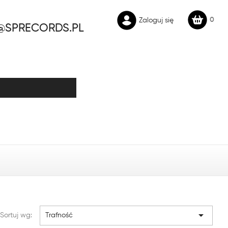
0
Zaloguj się
@SPRECORDS.PL

Sortuj wg:
Trafność