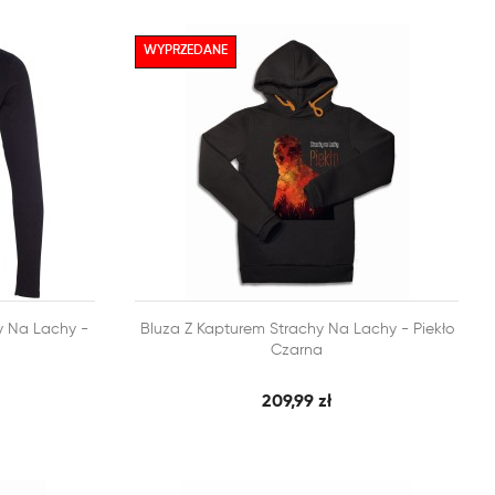
WYPRZEDANE


y Na Lachy -
Bluza Z Kapturem Strachy Na Lachy - Piekło
BKI PODGLĄD
SZYBKI PODGLĄD
DODAJ DO KOSZYKA
Czarna
209,99 zł