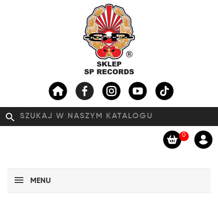
search
0
MENU