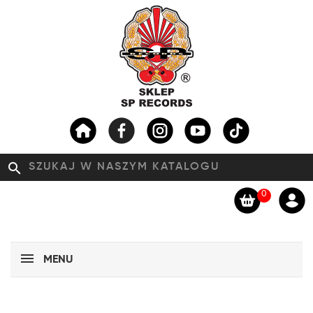
search
0
MENU