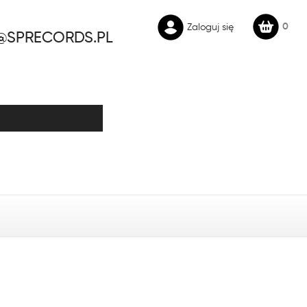
0
Zaloguj się
@SPRECORDS.PL