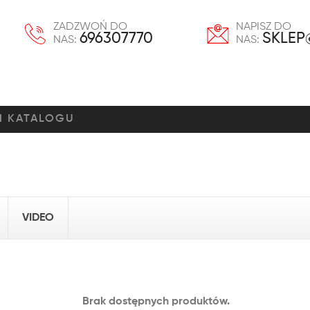
ZADZWOŃ DO
NAPISZ DO
696307770
SKLEP
NAS:
NAS:
VIDEO
Brak dostępnych produktów.