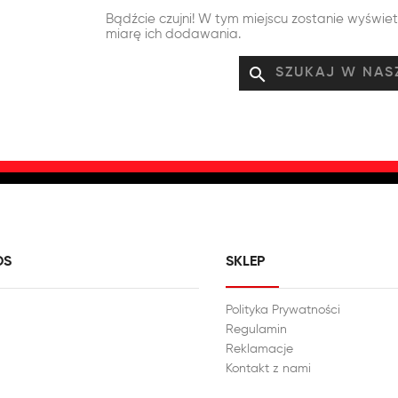
Bądźcie czujni! W tym miejscu zostanie wyświe
miarę ich dodawania.
search
DS
SKLEP
Polityka Prywatności
Regulamin
Reklamacje
Kontakt z nami