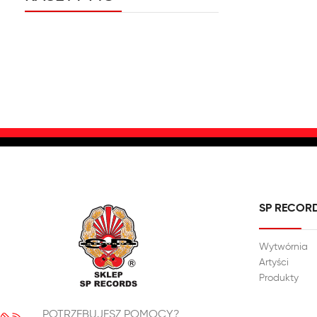
SP RECOR
Wytwórnia
Artyści
Produkty
POTRZEBUJESZ POMOCY?