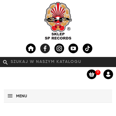
search
0
MENU