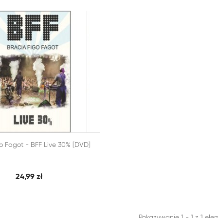

o Fagot - BFF Live 30% [DVD]
SZYBKI PODGLĄD
 KOSZYKA
24,99 zł
Pokazywanie 1 - 1 z 1 el