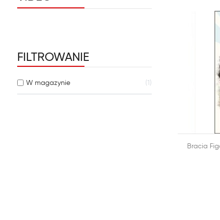
FILTROWANIE
W magazynie
1

Bracia Fig
DODAJ DO