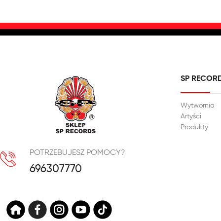
SP RECOR
Wytwórnia
Artyści
Produkty
POTRZEBUJESZ POMOCY?
696307770