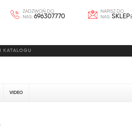
ZADZWOŃ DO
NAPISZ DO
696307770
SKLEP
NAS:
NAS:
VIDEO
.