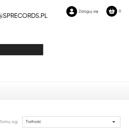
0
Zaloguj się
@SPRECORDS.PL

Sortuj wg:
Trafność