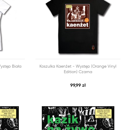


ystęp Biała
Koszulka Kaenżet - Występ (Orange Vinyl
BKI PODGLĄD
SZYBKI PODGLĄD
DODAJ DO KOSZYKA
Edition) Czarna
99,99 zł