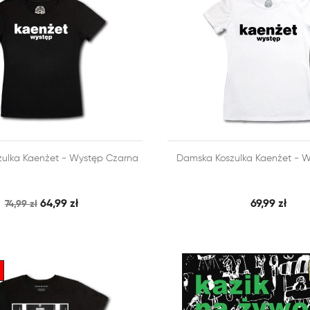



ulka Kaenżet - Występ Czarna
Damska Koszulka Kaenżet - W
SZYBKI PODGLĄD
SZY
 KOSZYKA
DODAJ DO KOSZYKA
64,99 zł
69,99 zł
74,99 zł