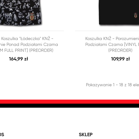



Koszulka "łódeczka" KNŻ -
Koszulka KNŻ - Porozumien
SZYBKI PODGLĄD
SZY
 KOSZYKA
DODAJ DO KOSZYKA
nie Ponad Podziałami Czarna
Podziałami Czarna [VINYL 
M FULL PRINT] (PREORDER)
(PREORDER)
164,99 zł
109,99 zł
Pokazywanie 1 - 18 z 18 e
DS
SKLEP