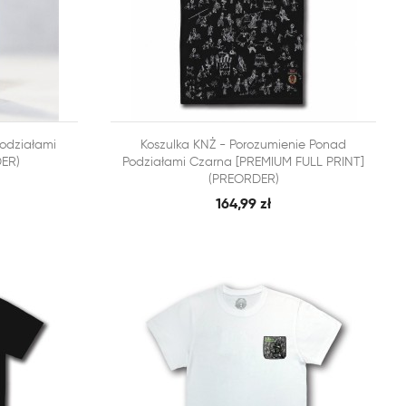


odziałami
Koszulka KNŻ - Porozumienie Ponad
BKI PODGLĄD
SZYBKI PODGLĄD
DODAJ DO KOSZYKA
ER)
Podziałami Czarna [PREMIUM FULL PRINT]
(PREORDER)
164,99 zł