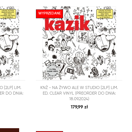
WYPRZEDANE


 [2LP] LIM.
KNŻ - NA ŻYWO ALE W STUDIO [2LP] LIM.
BKI PODGLĄD
SZYBKI PODGLĄD
DODAJ DO KOSZYKA
ER DO DNIA:
ED. CLEAR VINYL (PREORDER DO DNIA:
18.09.2024)
179,99 zł