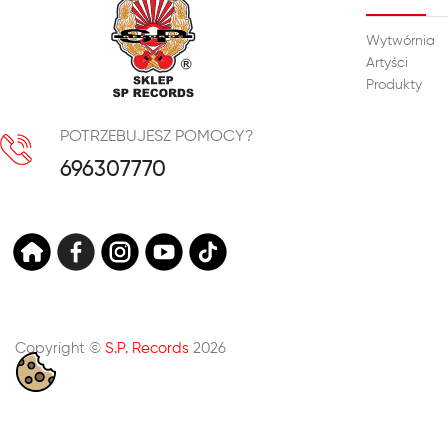
Wytwórnia
Artyści
Produkty
POTRZEBUJESZ POMOCY?
696307770
Copyright ©
S.P. Records
2026