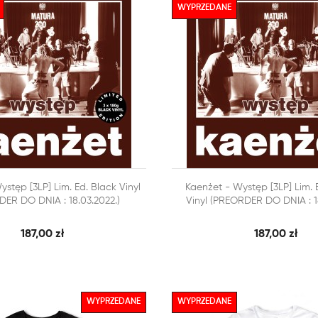
WYPRZEDANE



stęp [3LP] Lim. Ed. Black Vinyl
Kaenżet - Występ [3LP] Lim.
SZYBKI PODGLĄD
SZY
 KOSZYKA
DODAJ DO KOSZYKA
ER DO DNIA : 18.03.2022.)
Vinyl (PREORDER DO DNIA : 18
187,00 zł
187,00 zł
WYPRZEDANE
WYPRZEDANE