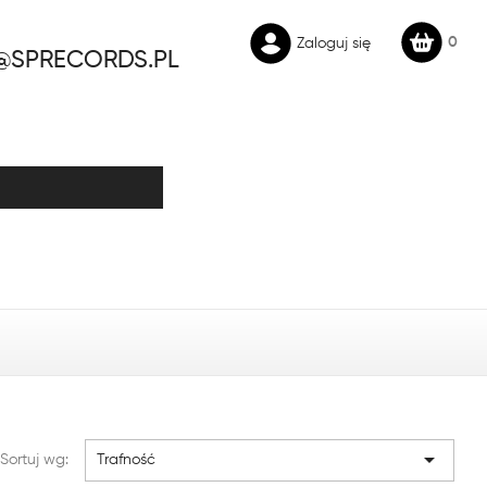
0
Zaloguj się
@SPRECORDS.PL

Sortuj wg:
Trafność