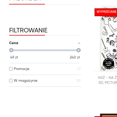
WYPRZEDANE
FILTROWANIE
Cena
49
zł
240
zł
Promocje
1

KNŻ - NA Ż
DODAJ DO
W magazynie
8
ED. PICTU