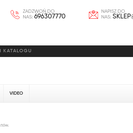
ZADZWOŃ DO
NAPISZ DO
696307770
SKLEP
NAS:
NAS:
VIDEO
któw.