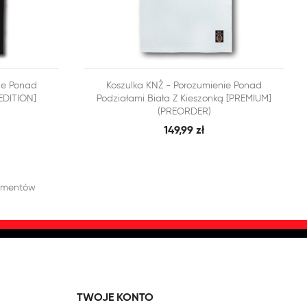


ie Ponad
Koszulka KNŻ - Porozumienie Ponad
BKI PODGLĄD
SZYBKI PODGLĄD
DODAJ DO KOSZYKA
EDITION]
Podziałami Biała Z Kieszonką [PREMIUM]
(PREORDER)
149,99 zł
lementów
TWOJE KONTO