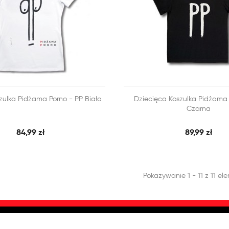



ulka Pidżama Porno - PP Biała
Dziecięca Koszulka Pidżama 
SZYBKI PODGLĄD
SZY
 KOSZYKA
DODAJ DO KOSZYKA
Czarna
84,99 zł
89,99 zł
Pokazywanie 1 - 11 z 11 e