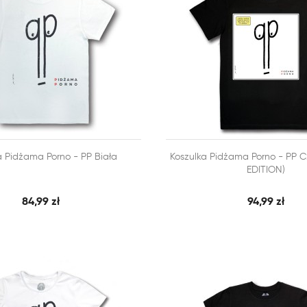



a Pidżama Porno - PP Biała
Koszulka Pidżama Porno - PP C
SZYBKI PODGLĄD
SZY
 KOSZYKA
DODAJ DO KOSZYKA
EDITION)
84,99 zł
94,99 zł