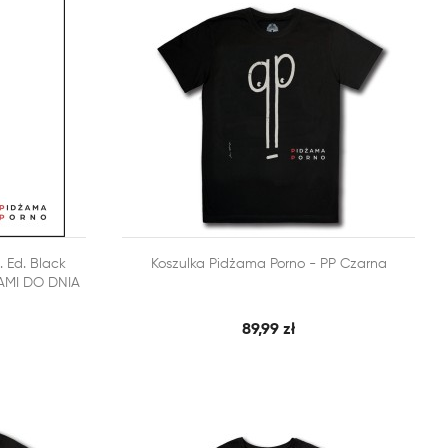


. Ed. Black
Koszulka Pidżama Porno - PP Czarna
BKI PODGLĄD
SZYBKI PODGLĄD
DODAJ DO KOSZYKA
AMI DO DNIA
89,99 zł