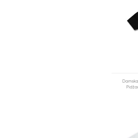

Damska 
DODAJ DO
Pidża