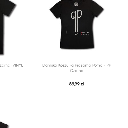


zarna (VINYL
Damska Koszulka Pidżama Porno - PP
BKI PODGLĄD
SZYBKI PODGLĄD
DODAJ DO KOSZYKA
Czarna
89,99 zł