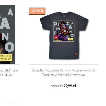
-20,00 ZŁ


5 [2LP] Lim.
Koszulka Pidżama Porno - Pidżamówka 35
BKI PODGLĄD
SZYBKI PODGLĄD
DODAJ DO KOSZYKA
O DNIA :
(Red Vinyl Edition) Grafitowa
79,99 zł
99,99 zł