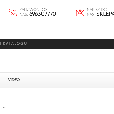
ZADZWOŃ DO
NAPISZ DO
696307770
SKLEP
NAS:
NAS:
VIDEO
któw.