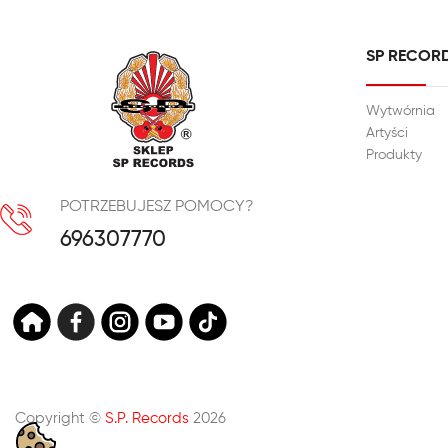
SP RECOR
Wytwórnia
Artyści
Produkty
POTRZEBUJESZ POMOCY?
696307770
Copyright ©
S.P. Records
2026