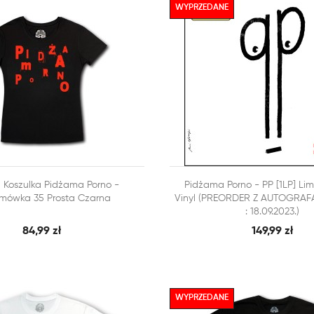
WYPRZEDANE



Koszulka Pidżama Porno -
Pidżama Porno - PP [1LP] Lim
SZYBKI PODGLĄD
SZY
 KOSZYKA
DODAJ DO KOSZYKA
mówka 35 Prosta Czarna
Vinyl (PREORDER Z AUTOGRAF
: 18.09.2023.)
84,99 zł
149,99 zł
WYPRZEDANE