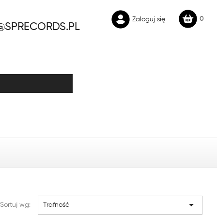
0
Zaloguj się
@SPRECORDS.PL

Sortuj wg:
Trafność