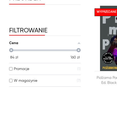
WYPRZEDANE
FILTROWANIE
Cena
84
zł
160
zł
Promocje
1

Pidżama Por
DODAJ DO
W magazynie
7
Ed. Blac